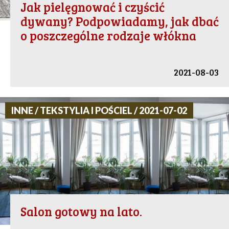
Jak pielęgnować i czyścić
dywany? Podpowiadamy, jak dbać
o poszczególne rodzaje włókna
2021-08-03
INNE / TEKSTYLIA I POŚCIEL / 2021-07-02
Salon gotowy na lato.