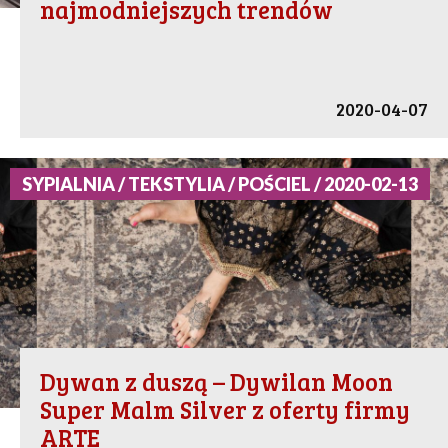
najmodniejszych trendów
2020-04-07
SYPIALNIA / TEKSTYLIA / POŚCIEL / 2020-02-13
Dywan z duszą – Dywilan Moon
Super Malm Silver z oferty firmy
ARTE