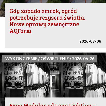
Gdy zapada zmrok, ogród
potrzebuje reżysera światła.
Nowe oprawy zewnętrzne
AQForm
2026-07-08
WYKOŃCZENIE / OŚWIETLENIE / 2026-06-26
Expo Modular od Lena Lighting –