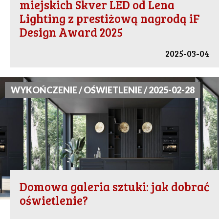
miejskich Skver LED od Lena
Lighting z prestiżową nagrodą iF
Design Award 2025
2025-03-04
WYKOŃCZENIE / OŚWIETLENIE / 2025-02-28
Domowa galeria sztuki: jak dobrać
oświetlenie?