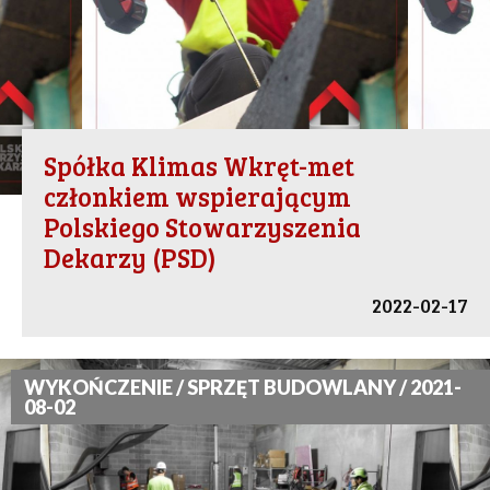
Spółka Klimas Wkręt-met
członkiem wspierającym
Polskiego Stowarzyszenia
Dekarzy (PSD)
2022-02-17
WYKOŃCZENIE / SPRZĘT BUDOWLANY / 2021-
08-02