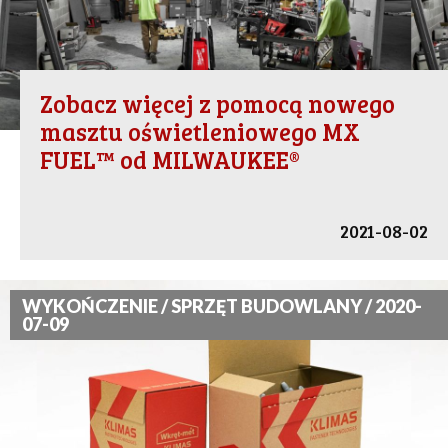
Zobacz więcej z pomocą nowego
masztu oświetleniowego MX
FUEL™ od MILWAUKEE®
2021-08-02
WYKOŃCZENIE / SPRZĘT BUDOWLANY / 2020-
07-09