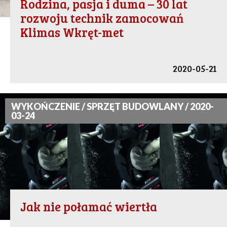
Rodzina, pasja i duma – 30 lat
rozwoju technik zamocowań
Klimas Wkręt-met
2020-05-21
WYKOŃCZENIE / SPRZĘT BUDOWLANY / 2020-
03-24
Jak nie połamać wiertła