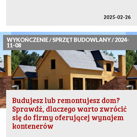
2025-02-26
WYKOŃCZENIE / SPRZĘT BUDOWLANY / 2024-
11-08
Budujesz lub remontujesz dom?
Sprawdź, dlaczego warto zwrócić
się do firmy oferującej wynajem
kontenerów