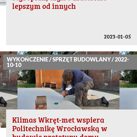
lepszym od innych
2023-01-05
WYKOŃCZENIE / SPRZĘT BUDOWLANY / 2022-
10-10
Klimas Wkręt-met wspiera
Politechnikę Wrocławską w
budowie prototypu domu