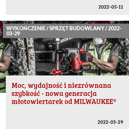
2022-05-11
WYKOŃCZENIE / SPRZĘT BUDOWLANY / 2022-
03-29
Moc, wydajność i niezrównana
szybkość - nowa generacja
młotowiertarek od MILWAUKEE®
2022-03-29