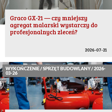
Graco GX-21 — czy mniejszy
agregat malarski wystarczy do
profesjonalnych zleceń?
2026-07-21
WYKOŃCZENIE / SPRZĘT BUDOWLANY / 2026-
03-26