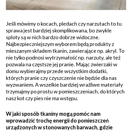
Jeśli mówimy o kocach, pledach czy narzutach to tu
sprawa jest bardziej skomplikowana, bo zwykle
sploty są w nich bardzo dobrze widoczne.
Najbezpieczniejszym wyborem będą produkty z
mieszanym składem tkanin, zawierające np. akryl. To
nie tylko podnosi wytrzymałość np. narzuty, ale też
pozwala na częstsze jej pranie. Mając zwierzaki w
domu wybierajmy przede wszystkim dodatki,
których pranie czy czyszczenie nie będzie dla nas
wyzwaniem. A wszelkie bardziej wrażliwe materiały
trzymajmy po prostu w pomieszczeniach, do których
nasz kot czy pies nie ma wstępu.
​W jaki sposób tkaniny mogą pomóc nam
wprowadzić trochę energii do pomieszczeń
urządzonych w stonowanych barwach, gdzie