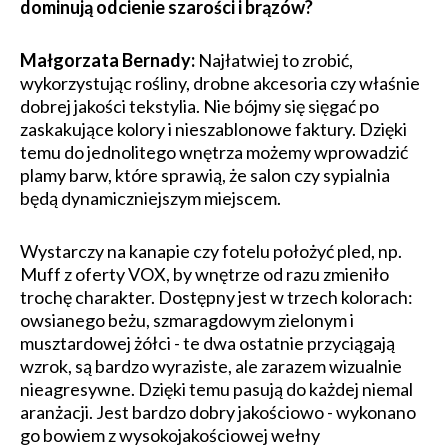
dominują odcienie szarości i brązów?
Małgorzata Bernady:
Najłatwiej to zrobić,
wykorzystując rośliny, drobne akcesoria czy właśnie
dobrej jakości tekstylia. Nie bójmy się sięgać po
zaskakujące kolory i nieszablonowe faktury. Dzięki
temu do jednolitego wnętrza możemy wprowadzić
plamy barw, które sprawią, że salon czy sypialnia
będą dynamiczniejszym miejscem.
Wystarczy na kanapie czy fotelu położyć pled, np.
Muff z oferty VOX, by wnętrze od razu zmieniło
trochę charakter. Dostępny jest w trzech kolorach:
owsianego beżu, szmaragdowym zielonym i
musztardowej żółci - te dwa ostatnie przyciągają
wzrok, są bardzo wyraziste, ale zarazem wizualnie
nieagresywne. Dzięki temu pasują do każdej niemal
aranżacji. Jest bardzo dobry jakościowo - wykonano
go bowiem z wysokojakościowej wełny