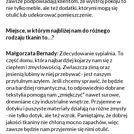
zawsze podpowiadają klientom, że wystrój pokoju to
nie tylko meble, ale też dodatki, którymi mogą się
otulić lub udekorować pomieszczenie.
​Miejsce, w którym najbliżej nam do różnego
rodzaju tkanin to…?
Małgorzata Bernady:
Zdecydowanie sypialnia. To
część domu, która najbardziej kojarzy nam się z
ciepłem i zmysłowością. Zwłaszcza zimą oraz
jesienią lubimy w niej przebywać - jest naszym
przytulnym azylem. Jeśli chcemy sprawić, że będzie
ona bardziej romantyczna, to odpowiednio dobrane
tekstylia pomogą nam „zmiękczyć” nawet surowe,
drewniane czy industrialne wnętrze. Przyjemne w
dotyku i puszyste materiały działają na różne zmysły
- nie tylko dotyk, ale też wzrok. Pamiętajmy, że dobrej
jakości tkaniny nie chłoną mocno zapachów, więc
zawsze będzie nam przyjemnie się nimi otulić.