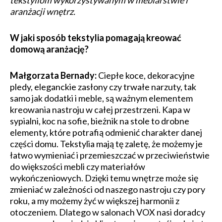
tekstyliom wykorzystywanym w meblarstwie i
aranżacji wnętrz.
​W jaki sposób tekstylia pomagają kreować
domową aranżację?
Małgorzata Bernady:
Ciepłe koce, dekoracyjne
pledy, eleganckie zasłony czy trwałe narzuty, tak
samo jak dodatki i meble, są ważnym elementem
kreowania nastroju w całej przestrzeni. Kapa w
sypialni, koc na sofie, bieżnik na stole to drobne
elementy, które potrafią odmienić charakter danej
części domu. Tekstylia mają tę zaletę, że możemy je
łatwo wymieniać i przemieszczać w przeciwieństwie
do większości mebli czy materiałów
wykończeniowych. Dzięki temu wnętrze może się
zmieniać w zależności od naszego nastroju czy pory
roku, a my możemy żyć w większej harmonii z
otoczeniem. Dlatego w salonach VOX nasi doradcy