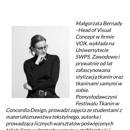
Małgorzata Bernady
- Head of Visual
Concept w firmie
VOX, wykłada na
Uniwersytecie
SWPS. Zawodowo i
prywatnie od lat
zafascynowana
stylizacją tkanin oraz
tkaninami samymi w
sobie.
Pomysłodawczyni
Festiwalu Tkanin w
Concordia Design, prowadzi zajęcia ze studentami z
materiałoznawstwa tekstylnego, autorka i
prowadząca licznych warsztatów poświęconych