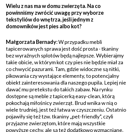
​Wielu z nas ma w domu zwierzęta. Na co
powinniśmy zwrócić uwagę przy wyborze
tekstyliów do wnętrza, jeśli jednym z
domowników jest pies albo kot?
Małgorzata Bernady:
W przypadku mebli
tapicerowanych sprawa jest dość prosta - tkaniny
bez wyraźnych splotów będą najlepsze. Wybierajmy
takie obicie, w którym kot czy pies nie będzie miał za
co chwycić pazurami. Tam, gdzie widoczne są nitki,
pikowania czy wystające elementy, to potencjalny
obiekt zainteresowania dla naszego pupila. Lepiej nie
dawać mu pretekstu do takich zabaw. Na rynku
dostępne są meble z tapicerką easy-clean, którą
pokochają miłośnicy zwierząt. Brud wnika w nią o
wiele trudniej, jest też łatwa w czyszczeniu. Ostatnio
pojawiły się też tzw. tkaniny „pet-friendly”, czyli
przyjazne zwierzętom, które mają wszystkie
powyższe cechy, ale są też dodatkowo wzmacniane,