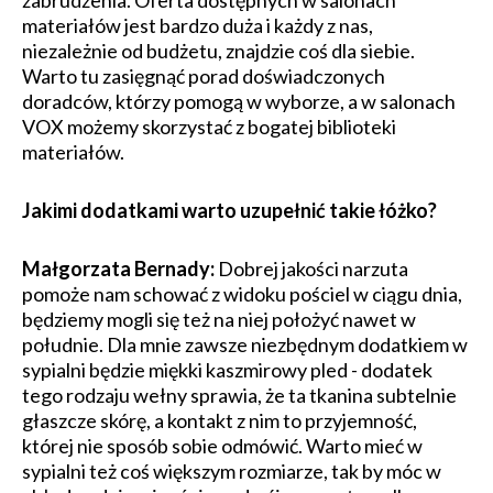
zabrudzenia. Oferta dostępnych w salonach
materiałów jest bardzo duża i każdy z nas,
niezależnie od budżetu, znajdzie coś dla siebie.
Warto tu zasięgnąć porad doświadczonych
doradców, którzy pomogą w wyborze, a w salonach
VOX możemy skorzystać z bogatej biblioteki
materiałów.
​Jakimi dodatkami warto uzupełnić takie łóżko?
Małgorzata Bernady:
Dobrej jakości narzuta
pomoże nam schować z widoku pościel w ciągu dnia,
będziemy mogli się też na niej położyć nawet w
południe. Dla mnie zawsze niezbędnym dodatkiem w
sypialni będzie miękki kaszmirowy pled - dodatek
tego rodzaju wełny sprawia, że ta tkanina subtelnie
głaszcze skórę, a kontakt z nim to przyjemność,
której nie sposób sobie odmówić. Warto mieć w
sypialni też coś większym rozmiarze, tak by móc w