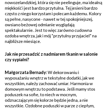
nowozelandzkiej, która się nie peelinguje, ma idealną
miękkość i jest bardzo przytulna. Tej jesieni bardzo
często z niego korzystam i polecam każdemu. Kolory
są pełne, nasycone - nawet w tej spokojniejszej,
owsiano beżowej odmianie wyglądają
spektakularnie. Jest to więc zarówno cudowna
ozdoba wnętrza, jak i mój “przytulny przyjaciel” na
najbliższe miesiące.
​Jak nie przesadzić z nadmiarem tkanin w salonie
czy sypialni?
Małgorzata Bernady:
W dekorowaniu i
wyposażaniu wnętrz w tekstylne dodatki, jak we
wszystkim, należy zachować umiar. Harmonia w
domowym wnętrzu to podstawa. Jeśli mamy stos
poduszek na sofie, to niech w mocnym,
odznaczającym się kolorze będzie jedna, a nie
wszystkie. Ozdobne poduszki w parze z ciepłym,