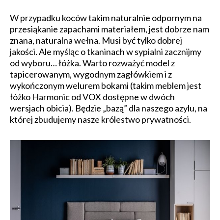
W przypadku koców takim naturalnie odpornym na
przesiąkanie zapachami materiałem, jest dobrze nam
znana, naturalna wełna. Musi być tylko dobrej
jakości. Ale myśląc o tkaninach w sypialni zacznijmy
od wyboru… łóżka. Warto rozważyć model z
tapicerowanym, wygodnym zagłówkiem i z
wykończonym welurem bokami (takim meblem jest
łóżko Harmonic od VOX dostępne w dwóch
wersjach obicia). Będzie „bazą” dla naszego azylu, na
której zbudujemy nasze królestwo prywatności.