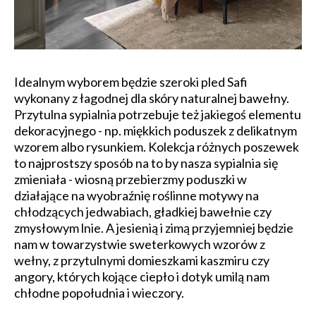
Idealnym wyborem będzie szeroki pled Safi
wykonany z łagodnej dla skóry naturalnej bawełny.
Przytulna sypialnia potrzebuje też jakiegoś elementu
dekoracyjnego - np. miękkich poduszek z delikatnym
wzorem albo rysunkiem. Kolekcja różnych poszewek
to najprostszy sposób na to by nasza sypialnia się
zmieniała - wiosną przebierzmy poduszki w
działające na wyobraźnię roślinne motywy na
chłodzących jedwabiach, gładkiej bawełnie czy
zmysłowym lnie. A jesienią i zimą przyjemniej będzie
nam w towarzystwie sweterkowych wzorów z
wełny, z przytulnymi domieszkami kaszmiru czy
angory, których kojące ciepło i dotyk umilą nam
chłodne popołudnia i wieczory.