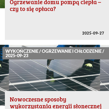
Ogrzewanie domu pompą ciepła –
czy to się opłaca?
2025-09-27
WYKOŃCZENIE / OGRZEWANIE I CHŁODZENIE /
2025-09-23
Nowoczesne sposoby
wykorzystania energii słonecznej