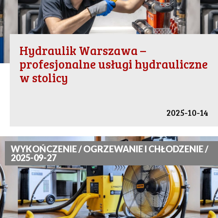
Hydraulik Warszawa –
profesjonalne usługi hydrauliczne
w stolicy
2025-10-14
WYKOŃCZENIE / OGRZEWANIE I CHŁODZENIE /
2025-09-27