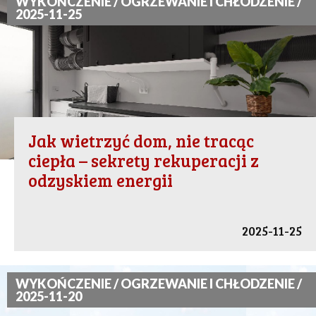
WYKOŃCZENIE / OGRZEWANIE I CHŁODZENIE /
2025-11-25
Jak wietrzyć dom, nie tracąc
ciepła – sekrety rekuperacji z
odzyskiem energii
2025-11-25
WYKOŃCZENIE / OGRZEWANIE I CHŁODZENIE /
2025-11-20