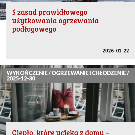
5 zasad prawidłowego
użytkowania ogrzewania
podłogowego
2026-01-22
WYKOŃCZENIE / OGRZEWANIE I CHŁODZENIE /
2025-12-30
Ciepło, które ucieka z domu –