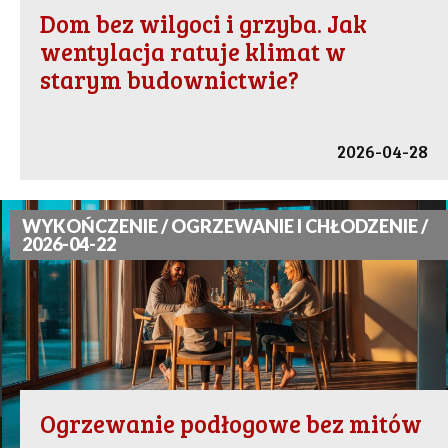
Dom bez wilgoci i grzyba. Jak
wentylacja ratuje klimat w
starym budownictwie?
2026-04-28
WYKOŃCZENIE / OGRZEWANIE I CHŁODZENIE /
2026-04-22
Ogrzewanie podłogowe bez mitów