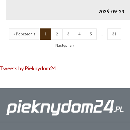
2025-09-23
« Poprzednia
1
2
3
4
5
...
31
Następna »
Tweets by Pieknydom24