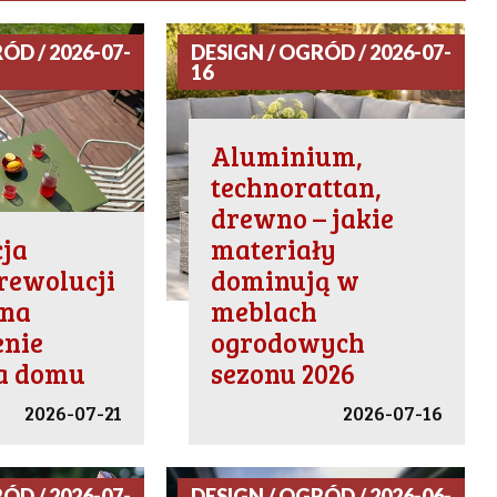
ÓD / 2026-07-
DESIGN / OGRÓD / 2026-07-
16
Aluminium,
technorattan,
drewno – jakie
ja
materiały
rewolucji
dominują w
 na
meblach
enie
ogrodowych
ia domu
sezonu 2026
2026-07-21
2026-07-16
ÓD / 2026-07-
DESIGN / OGRÓD / 2026-06-