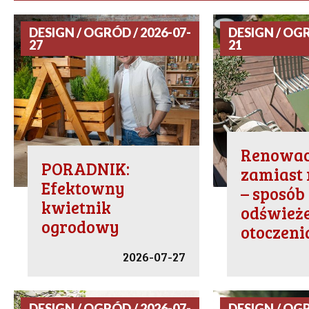
DESIGN / OGRÓD / 2026-07-
DESIGN / OGR
27
21
Renowac
PORADNIK:
zamiast 
Efektowny
– sposób
kwietnik
odśwież
ogrodowy
otoczen
2026-07-27
DESIGN / OGRÓD / 2026-07-
DESIGN / OGR