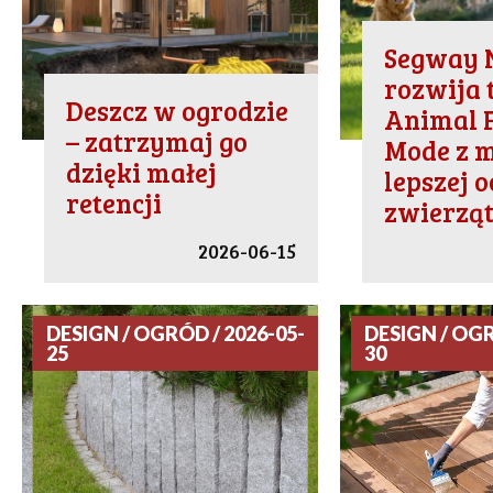
Segway
rozwija 
Deszcz w ogrodzie
Animal 
– zatrzymaj go
Mode z m
dzięki małej
lepszej 
retencji
zwierzą
2026-06-15
DESIGN / OGRÓD / 2026-05-
DESIGN / OGR
25
30