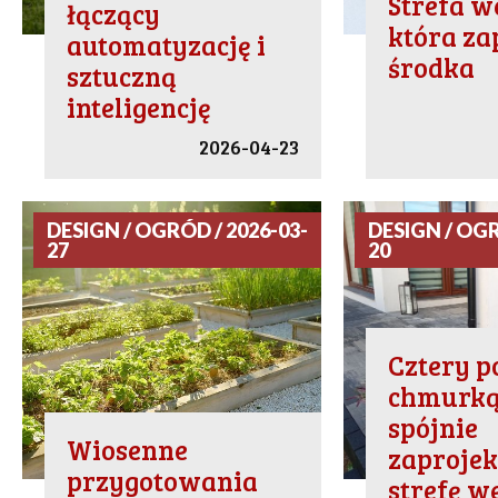
Strefa w
łączący
która za
automatyzację i
środka
sztuczną
inteligencję
2026-04-23
DESIGN / OGRÓD / 2026-03-
DESIGN / OGR
27
20
Cztery p
chmurką
spójnie
Wiosenne
zaproje
przygotowania
strefę w