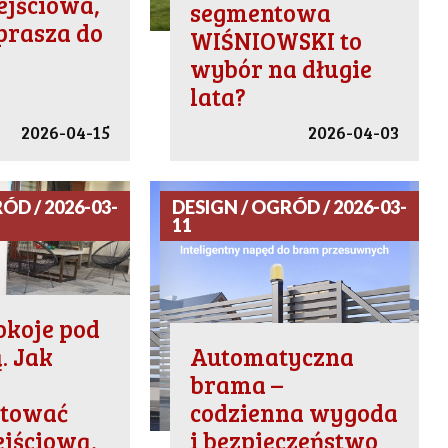
ejściowa,
segmentowa
prasza do
WIŚNIOWSKI to
wybór na długie
lata?
2026-04-15
2026-04-03
ÓD / 2026-03-
DESIGN / OGRÓD / 2026-03-
11
okoje pod
. Jak
Automatyczna
brama –
ktować
codzienna wygoda
ejściową,
i bezpieczeństwo