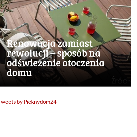
Renowacja zamiast
rewolucji – sposób na
odświeżenie otoczenia
domu
Tweets by Pieknydom24