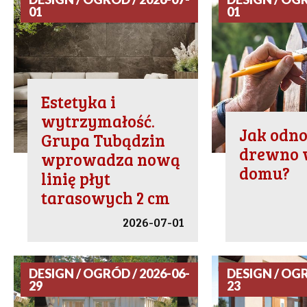
01
01
Estetyka i
wytrzymałość.
Jak odn
Grupa Tubądzin
drewno 
wprowadza nową
domu?
linię płyt
tarasowych 2 cm
2026-07-01
DESIGN / OGRÓD / 2026-06-
DESIGN / OGR
29
23