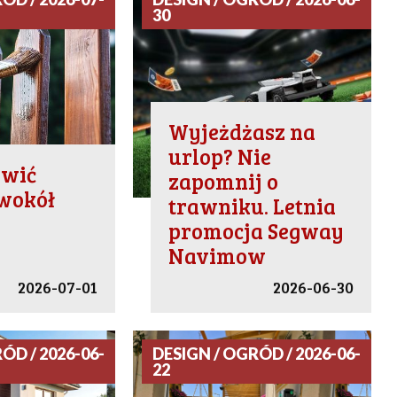
30
Wyjeżdżasz na
urlop? Nie
owić
zapomnij o
wokół
trawniku. Letnia
promocja Segway
Navimow
2026-07-01
2026-06-30
ÓD / 2026-06-
DESIGN / OGRÓD / 2026-06-
22