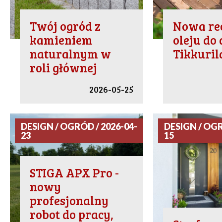
Twój ogród z
Nowa re
kamieniem
oleju do
naturalnym w
Tikkuril
roli głównej
2026-05-25
DESIGN / OGRÓD / 2026-04-
DESIGN / OGR
23
15
STIGA APX Pro -
nowy
profesjonalny
robot do pracy,