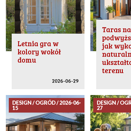
Taras n
podwyżs
Letnia gra w
jak wyk
kolory wokół
natural
domu
ukształ
terenu
2026-06-29
DESIGN / OGRÓD / 2026-06-
DESIGN / OGR
15
27