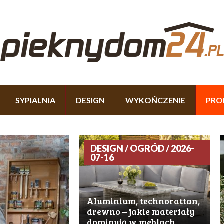
SYPIALNIA
DESIGN
WYKOŃCZENIE
PRO
DESIGN / OGRÓD / 2026-
07-16
Aluminium, technorattan,
drewno – jakie materiały
dominują w meblach