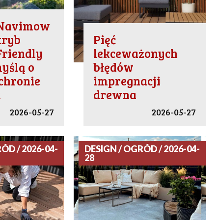
 Navimow
tryb
Pięć
Friendly
lekceważonych
yślą o
błędów
ochronie
impregnacji
t
drewna
2026-05-27
2026-05-27
ÓD / 2026-04-
DESIGN / OGRÓD / 2026-04-
28