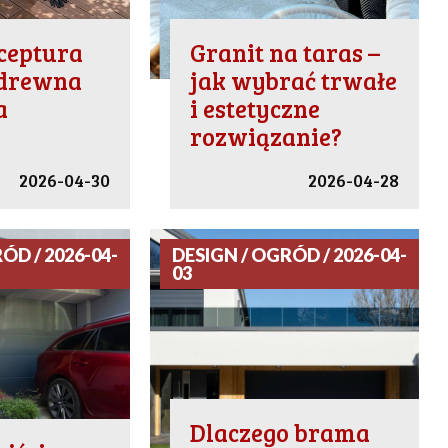
ceptura
Granit na taras –
 drewna
jak wybrać trwałe
a
i estetyczne
rozwiązanie?
2026-04-30
2026-04-28
ÓD / 2026-04-
DESIGN / OGRÓD / 2026-04-
03
Dlaczego brama