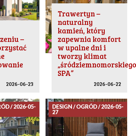
Trawertyn –
naturalny
a
kamień, który
zeniu –
zapewnia komfort
orzystać
w upalne dni i
ne
tworzy klimat
towanie
„śródziemnomorskieg
SPA”
2026-06-23
2026-06-22
ÓD / 2026-05-
DESIGN / OGRÓD / 2026-05-
27