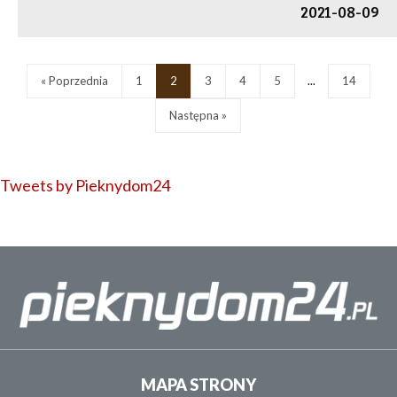
2021-08-09
« Poprzednia
1
2
3
4
5
...
14
Następna »
Tweets by Pieknydom24
MAPA STRONY