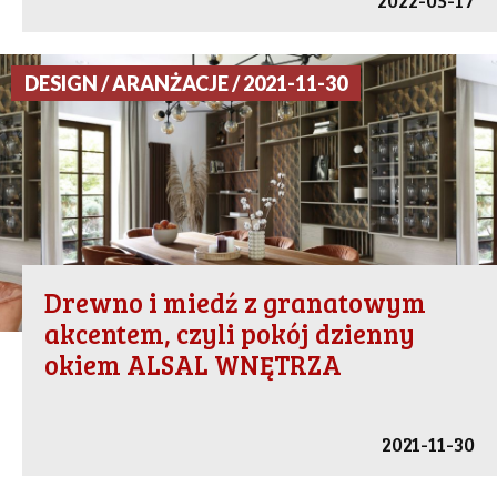
2022-05-17
DESIGN / ARANŻACJE / 2021-11-30
Drewno i miedź z granatowym
akcentem, czyli pokój dzienny
okiem ALSAL WNĘTRZA
2021-11-30