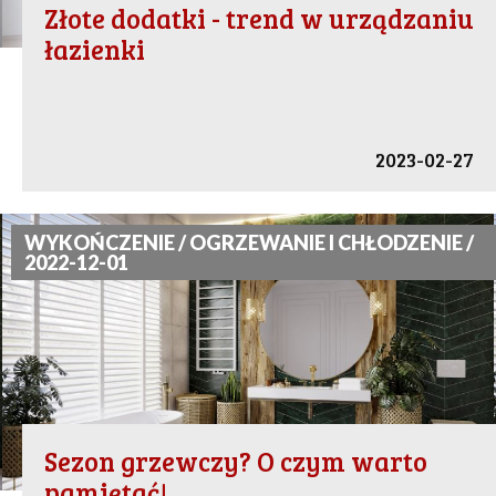
Złote dodatki - trend w urządzaniu
łazienki
2023-02-27
WYKOŃCZENIE / OGRZEWANIE I CHŁODZENIE /
2022-12-01
Sezon grzewczy? O czym warto
pamiętać!