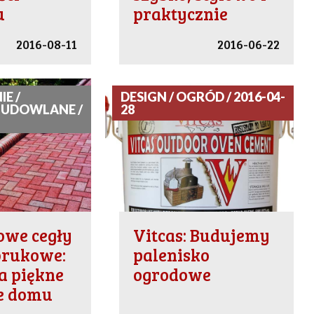
u
praktycznie
2016-08-11
2016-06-22
E /
DESIGN / OGRÓD / 2016-04-
BUDOWLANE /
28
owe cegły
Vitcas: Budujemy
 brukowe:
palenisko
a piękne
ogrodowe
ie domu