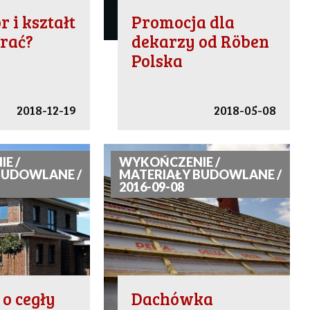
r i kształt
Promocja dla
rać?
dekarzy od Röben
Polska
2018-12-19
2018-05-08
E /
WYKOŃCZENIE /
BUDOWLANE /
MATERIAŁY BUDOWLANE /
2016-09-08
 o cegły
Dachówka