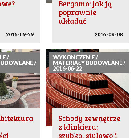
owe?
Bergamo: jak ją
poprawnie
układać
2016-09-29
2016-09-08
E /
WYKOŃCZENIE /
BUDOWLANE /
MATERIAŁY BUDOWLANE /
2016-06-22
hitektura
Schody zewnętrze
z klinkieru:
ści
szybko, stylowo i