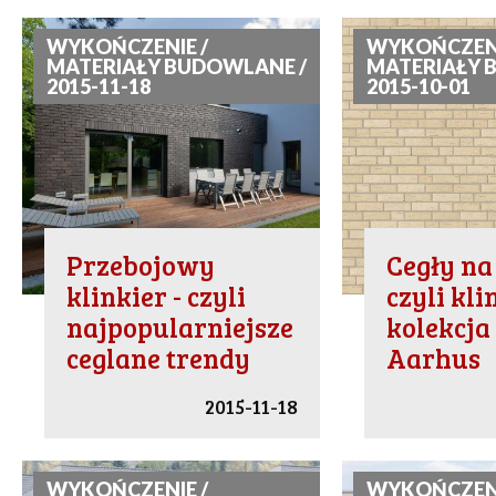
WYKOŃCZENIE /
WYKOŃCZENI
MATERIAŁY BUDOWLANE /
MATERIAŁY 
2015-11-18
2015-10-01
Przebojowy
Cegły na 
klinkier - czyli
czyli kl
najpopularniejsze
kolekcja
ceglane trendy
Aarhus
2015-11-18
WYKOŃCZENIE /
WYKOŃCZENI