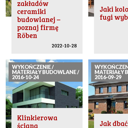
zakładów
Jaki kolo
ceramiki
fugi wyb
budowlanej –
poznaj firmę
Röben
2022-10-28
WYKOŃCZENIE /
WYKOŃCZENI
MATERIAŁY BUDOWLANE /
MATERIAŁY 
2016-10-24
2016-09-29
Klinkierowa
Jak dbać
ściana