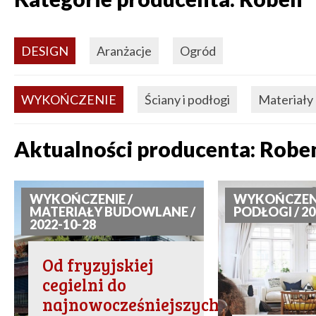
DESIGN
Aranżacje
Ogród
WYKOŃCZENIE
Ściany i podłogi
Materiały
Aktualności producenta: Robe
WYKOŃCZENIE /
WYKOŃCZENIE
MATERIAŁY BUDOWLANE /
PODŁOGI / 20
2022-10-28
Od fryzyjskiej
cegielni do
najnowocześniejszych