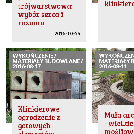
klinkier
trójwarstwowa:
wybór serca i
rozumu
2016-10-24
WYKOŃCZENIE /
WYKOŃCZENI
MATERIAŁY BUDOWLANE /
MATERIAŁY 
2016-08-17
2016-08-11
Klinkierowe
Mała arc
ogrodzenie z
- wielkie
gotowych
możliow
elementów