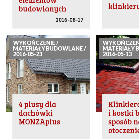
klinkier
budowlanych
2016-08-17
WYKOŃCZENIE /
WYKOŃCZENI
MATERIAŁY BUDOWLANE /
MATERIAŁY 
2016-05-23
2016-05-13
4 plusy dla
Klinkier
dachówki
i kostki
MONZAplus
sposób n
otoczen