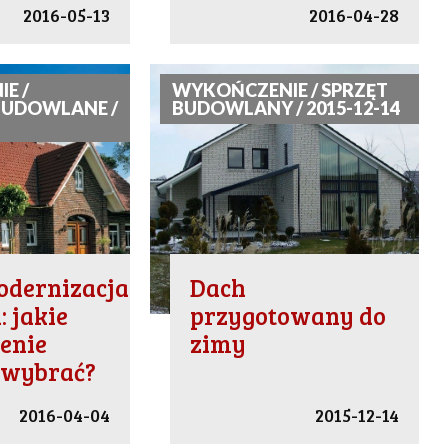
2016-05-13
2016-04-28
E /
WYKOŃCZENIE / SPRZĘT
BUDOWLANE /
BUDOWLANY / 2015-12-14
dernizacja
Dach
 jakie
przygotowany do
enie
zimy
 wybrać?
2016-04-04
2015-12-14