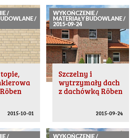
E /
WYKOŃCZENIE /
BUDOWLANE /
MATERIAŁY BUDOWLANE /
2015-09-24
topie,
Szczelny i
inkierowa
wytrzymały dach
 Röben
z dachówką Röben
2015-10-01
2015-09-24
E /
WYKOŃCZENIE /