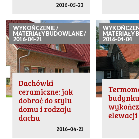
2016-05-23
WYKOŃCZENIE /
WYKOŃCZENI
MATERIAŁY BUDOWLANE /
MATERIAŁY 
2016-04-21
2016-04-04
Dachówki
Termomo
ceramiczne: jak
budynku:
dobrać do stylu
wykończ
domu i rodzaju
elewacji
dachu
2016-04-21