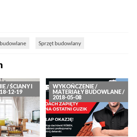
 budowlane
Sprzęt budowlany
n
 / ŚCIANY I
WYKOŃCZENIE /
18-12-19
MATERIAŁY BUDOWLANE /
2018-05-08