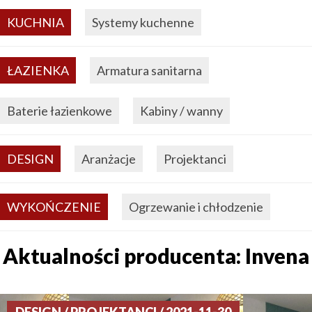
KUCHNIA
Systemy kuchenne
ŁAZIENKA
Armatura sanitarna
Baterie łazienkowe
Kabiny / wanny
DESIGN
Aranżacje
Projektanci
WYKOŃCZENIE
Ogrzewanie i chłodzenie
Aktualności producenta: Invena