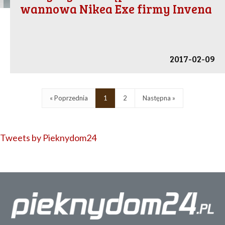
wannowa Nikea Exe firmy Invena
2017-02-09
« Poprzednia
1
2
Następna »
Tweets by Pieknydom24