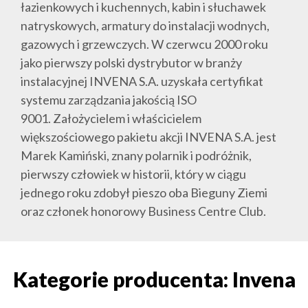
łazienkowych i kuchennych, kabin i słuchawek
natryskowych, armatury do instalacji wodnych,
gazowych i grzewczych. W czerwcu 2000 roku
jako pierwszy polski dystrybutor w branży
instalacyjnej INVENA S.A. uzyskała certyfikat
systemu zarządzania jakością ISO
9001. Założycielem i właścicielem
większościowego pakietu akcji INVENA S.A. jest
Marek Kamiński, znany polarnik i podróżnik,
pierwszy człowiek w historii, który w ciągu
jednego roku zdobył pieszo oba Bieguny Ziemi
oraz członek honorowy Business Centre Club.
Kategorie producenta: Invena