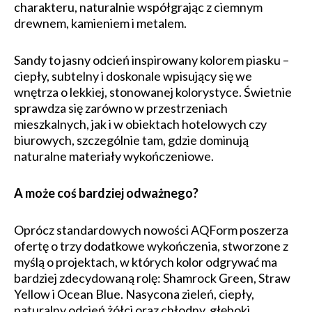
charakteru, naturalnie współgrając z ciemnym
drewnem, kamieniem i metalem.
Sandy to jasny odcień inspirowany kolorem piasku –
ciepły, subtelny i doskonale wpisujący się we
wnętrza o lekkiej, stonowanej kolorystyce. Świetnie
sprawdza się zarówno w przestrzeniach
mieszkalnych, jak i w obiektach hotelowych czy
biurowych, szczególnie tam, gdzie dominują
naturalne materiały wykończeniowe.
A może coś bardziej odważnego?
Oprócz standardowych nowości AQForm poszerza
ofertę o trzy dodatkowe wykończenia, stworzone z
myślą o projektach, w których kolor odgrywać ma
bardziej zdecydowaną rolę: Shamrock Green, Straw
Yellow i Ocean Blue. Nasycona zieleń, ciepły,
naturalny odcień żółci oraz chłodny, głęboki