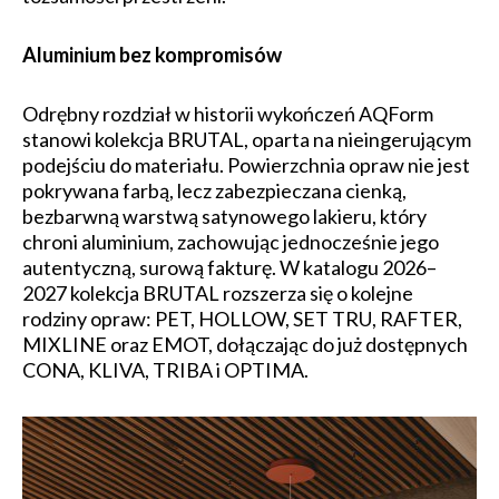
Aluminium bez kompromisów
Odrębny rozdział w historii wykończeń AQForm
stanowi kolekcja BRUTAL, oparta na nieingerującym
podejściu do materiału. Powierzchnia opraw nie jest
pokrywana farbą, lecz zabezpieczana cienką,
bezbarwną warstwą satynowego lakieru, który
chroni aluminium, zachowując jednocześnie jego
autentyczną, surową fakturę. W katalogu 2026–
2027 kolekcja BRUTAL rozszerza się o kolejne
rodziny opraw: PET, HOLLOW, SET TRU, RAFTER,
MIXLINE oraz EMOT, dołączając do już dostępnych
CONA, KLIVA, TRIBA i OPTIMA.