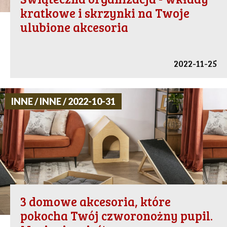
kratkowe i skrzynki na Twoje
ulubione akcesoria
2022-11-25
INNE / INNE / 2022-10-31
3 domowe akcesoria, które
pokocha Twój czworonożny pupil.