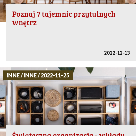
Poznaj 7 tajemnic przytulnych
wnętrz
2022-12-13
INNE / INNE / 2022-11-25
Świąteczna organizacja - wkłady