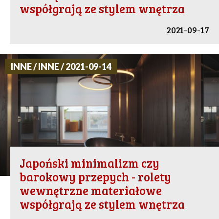
współgrają ze stylem wnętrza
2021-09-17
INNE / INNE / 2021-09-14
Japoński minimalizm czy
barokowy przepych - rolety
wewnętrzne materiałowe
współgrają ze stylem wnętrza