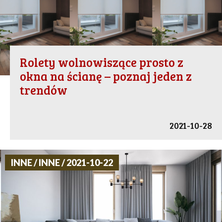
Rolety wolnowiszące prosto z
okna na ścianę – poznaj jeden z
trendów
2021-10-28
INNE / INNE / 2021-10-22