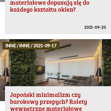
materiałowe dopasują się do
każdego kształtu okien?
2021-09-20
INNE / INNE / 2021-09-17
Japoński minimalizm czy
barokowy przepych? Rolety
wewnętrzne materiałowe