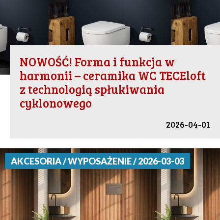
NOWOŚĆ! Forma i funkcja w
harmonii – ceramika WC TECEloft
z technologią spłukiwania
cyklonowego
2026-04-01
AKCESORIA / WYPOSAŻENIE / 2026-03-03