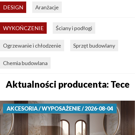
DESIGN
Aranżacje
WYKOŃCZENIE
Ściany i podłogi
Ogrzewanie i chłodzenie
Sprzęt budowlany
Chemia budowlana
Aktualności producenta: Tece
AKCESORIA / WYPOSAŻENIE / 2026-08-04