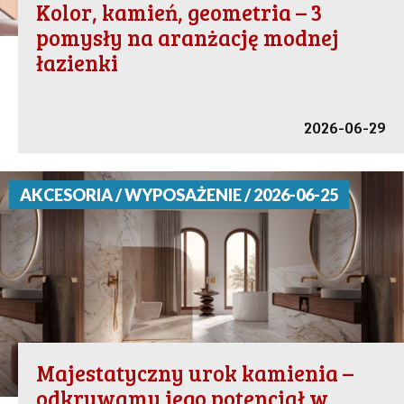
Kolor, kamień, geometria – 3
pomysły na aranżację modnej
łazienki
2026-06-29
AKCESORIA / WYPOSAŻENIE / 2026-06-25
Majestatyczny urok kamienia –
odkrywamy jego potencjał w