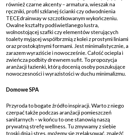
również czarne akcenty – armatura, wieszak na
ręczniki, profil szklanej ścianki czy odwodnienia
TECEdrainway w szczotkowanym wykończeniu.
Owalne kształty podświetlanego lustra,
wolnostojącej szafki czy elementów sterujących
toalety myjącej współbrzmią z kolei z prostymi liniami
oraz prostokątnymi formami. Jest minimalistycznie, a
zarazem wyraziście i nowocześnie. Całość ociepla i
zwieńcza podbity drewnem sufit. To propozycja
aranżacji łazienki, którą docenią osoby poszukujące
nowoczesności i wyrazistości w duchu minimalizmu.
Domowe SPA
Przyroda to bogate źródło inspiracji. Warto z niego
czerpać także podczas aranżacji pomieszczeń
sanitarnych – w końcu to one stanowią naszą
prywatną strefę wellness. Tu zmywamy z siebie
troski dnia i stres, możemy się zrelaksować, znaleźć