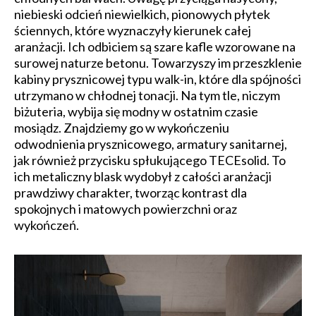
niebieski odcień niewielkich, pionowych płytek
ściennych, które wyznaczyły kierunek całej
aranżacji. Ich odbiciem są szare kafle wzorowane na
surowej naturze betonu. Towarzyszy im przeszklenie
kabiny prysznicowej typu walk-in, które dla spójności
utrzymano w chłodnej tonacji. Na tym tle, niczym
biżuteria, wybija się modny w ostatnim czasie
mosiądz. Znajdziemy go w wykończeniu
odwodnienia prysznicowego, armatury sanitarnej,
jak również przycisku spłukującego TECEsolid. To
ich metaliczny blask wydobył z całości aranżacji
prawdziwy charakter, tworząc kontrast dla
spokojnych i matowych powierzchni oraz
wykończeń.