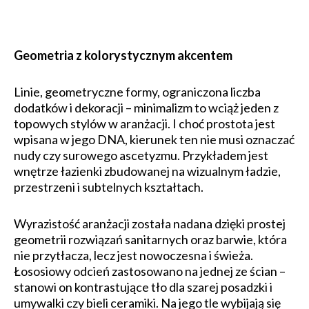
Geometria z kolorystycznym akcentem
Linie, geometryczne formy, ograniczona liczba
dodatków i dekoracji – minimalizm to wciąż jeden z
topowych stylów w aranżacji. I choć prostota jest
wpisana w jego DNA, kierunek ten nie musi oznaczać
nudy czy surowego ascetyzmu. Przykładem jest
wnętrze łazienki zbudowanej na wizualnym ładzie,
przestrzeni i subtelnych kształtach.
Wyrazistość aranżacji została nadana dzięki prostej
geometrii rozwiązań sanitarnych oraz barwie, która
nie przytłacza, lecz jest nowoczesna i świeża.
Łososiowy odcień zastosowano na jednej ze ścian –
stanowi on kontrastujące tło dla szarej posadzki i
umywalki czy bieli ceramiki. Na jego tle wybijają się