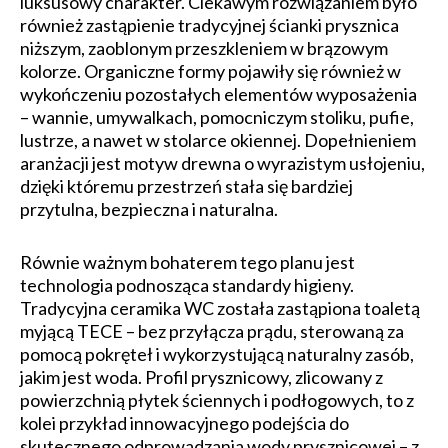
luksusowy charakter. Ciekawym rozwiązaniem było
również zastąpienie tradycyjnej ścianki prysznica
niższym, zaoblonym przeszkleniem w brązowym
kolorze. Organiczne formy pojawiły się również w
wykończeniu pozostałych elementów wyposażenia
– wannie, umywalkach, pomocniczym stoliku, pufie,
lustrze, a nawet w stolarce okiennej. Dopełnieniem
aranżacji jest motyw drewna o wyrazistym usłojeniu,
dzięki któremu przestrzeń stała się bardziej
przytulna, bezpieczna i naturalna.
Równie ważnym bohaterem tego planu jest
technologia podnosząca standardy higieny.
Tradycyjna ceramika WC została zastąpiona toaletą
myjącą TECE – bez przyłącza prądu, sterowaną za
pomocą pokręteł i wykorzystującą naturalny zasób,
jakim jest woda. Profil prysznicowy, zlicowany z
powierzchnią płytek ściennych i podłogowych, to z
kolei przykład innowacyjnego podejścia do
skutecznego odprowadzania wody prysznicowej – z