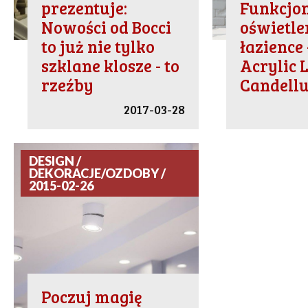
prezentuje:
Funkcjo
Nowości od Bocci
oświetle
to już nie tylko
łazience
szklane klosze - to
Acrylic 
rzeźby
Candell
2017-03-28
DESIGN /
DEKORACJE/OZDOBY /
2015-02-26
Poczuj magię