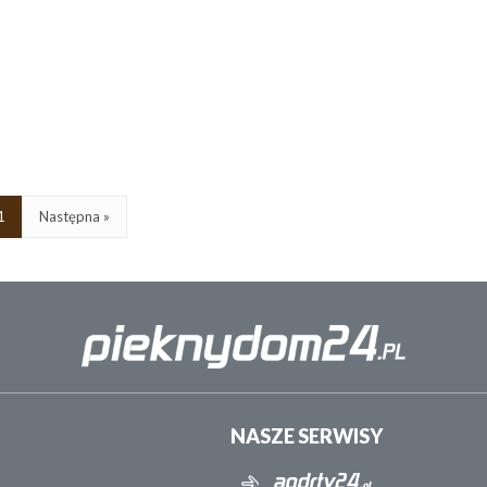
1
Następna »
NASZE SERWISY