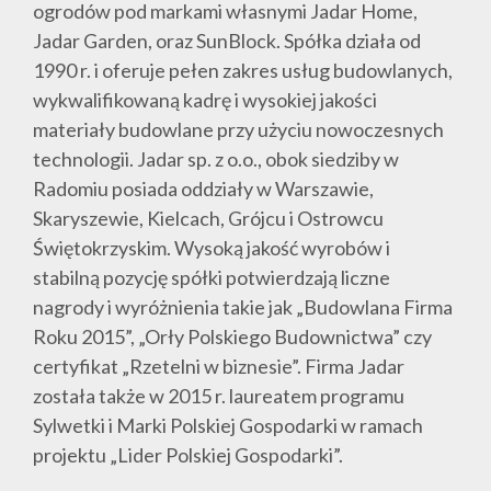
ogrodów pod markami własnymi Jadar Home,
Jadar Garden, oraz SunBlock. Spółka działa od
1990 r. i oferuje pełen zakres usług budowlanych,
wykwalifikowaną kadrę i wysokiej jakości
materiały budowlane przy użyciu nowoczesnych
technologii. Jadar sp. z o.o., obok siedziby w
Radomiu posiada oddziały w Warszawie,
Skaryszewie, Kielcach, Grójcu i Ostrowcu
Świętokrzyskim. Wysoką jakość wyrobów i
stabilną pozycję spółki potwierdzają liczne
nagrody i wyróżnienia takie jak „Budowlana Firma
Roku 2015”, „Orły Polskiego Budownictwa” czy
certyfikat „Rzetelni w biznesie”. Firma Jadar
została także w 2015 r. laureatem programu
Sylwetki i Marki Polskiej Gospodarki w ramach
projektu „Lider Polskiej Gospodarki”.