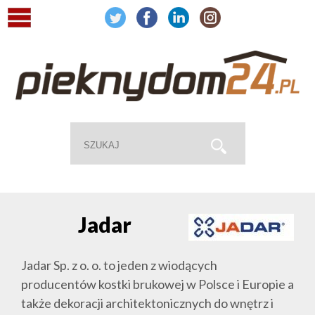
Jadar
Jadar Sp. z o. o. to jeden z wiodących
producentów kostki brukowej w Polsce i Europie a
także dekoracji architektonicznych do wnętrz i