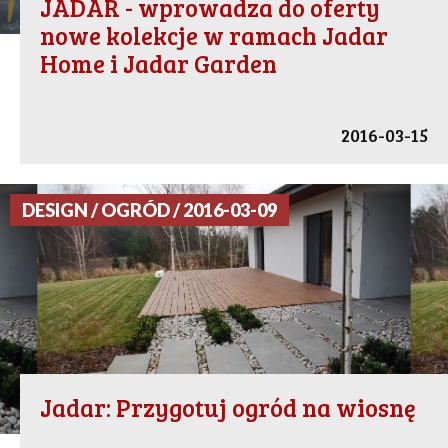
JADAR - wprowadza do oferty
nowe kolekcje w ramach Jadar
Home i Jadar Garden
2016-03-15
DESIGN / OGRÓD / 2016-03-09
Jadar: Przygotuj ogród na wiosnę