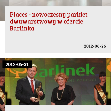
Places - nowoczesny parkiet
dwuwarstwowy w ofercie
Barlinka
2012-06-26
2012-05-31