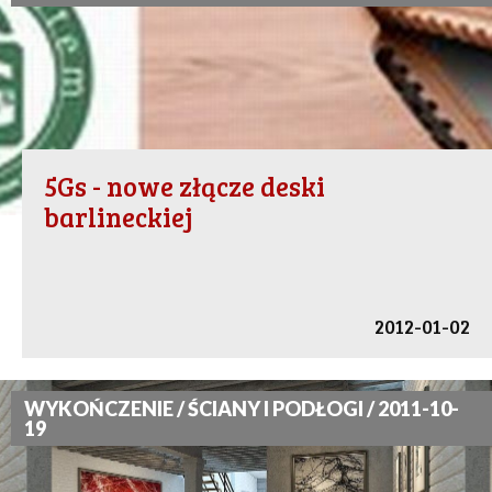
5Gs - nowe złącze deski
barlineckiej
2012-01-02
WYKOŃCZENIE / ŚCIANY I PODŁOGI / 2011-10-
19