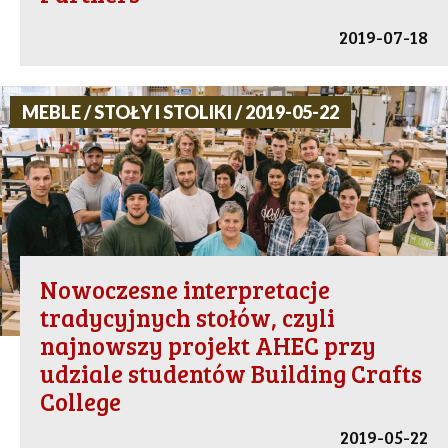
2019-07-18
MEBLE / STOŁY I STOLIKI / 2019-05-22
Nowoczesne interpretacje
tradycyjnych stołów, czyli
najnowszy projekt AHEC przy
udziale studentów Building Crafts
College
2019-05-22