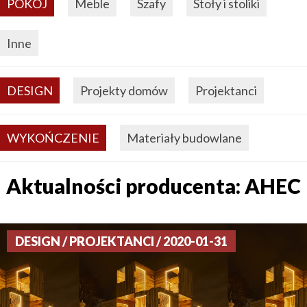
POKÓJ
Meble
Szafy
Stoły i stoliki
Inne
DESIGN
Projekty domów
Projektanci
WYKOŃCZENIE
Materiały budowlane
Aktualności producenta: AHEC
DESIGN / PROJEKTANCI / 2020-01-31