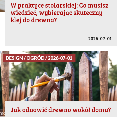
W praktyce stolarskiej: Co musisz
wiedzieć, wybierając skuteczny
klej do drewna?
2026-07-01
DESIGN / OGRÓD / 2026-07-01
Jak odnowić drewno wokół domu?