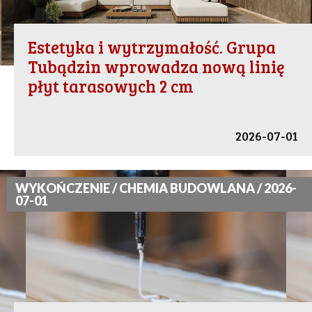
Estetyka i wytrzymałość. Grupa
Tubądzin wprowadza nową linię
płyt tarasowych 2 cm
2026-07-01
WYKOŃCZENIE / CHEMIA BUDOWLANA / 2026-
07-01