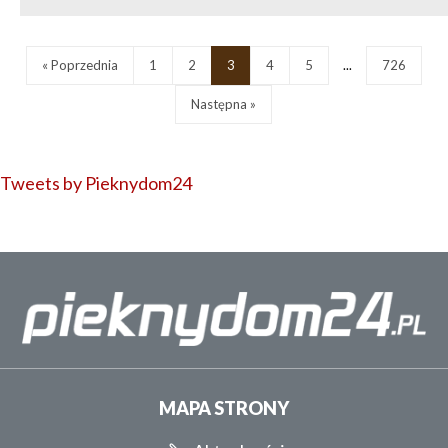
« Poprzednia
1
2
3
4
5
...
726
Następna »
Tweets by Pieknydom24
MAPA STRONY