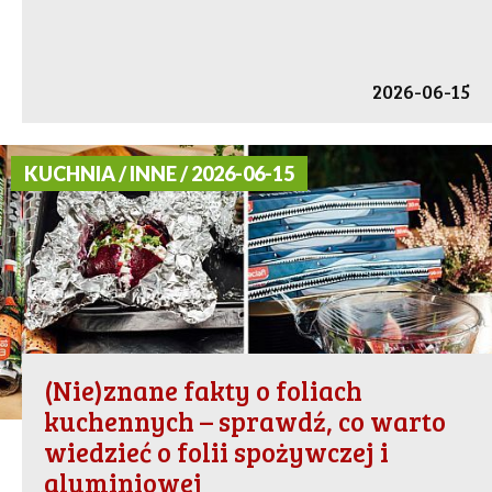
2026-06-15
KUCHNIA / INNE / 2026-06-15
(Nie)znane fakty o foliach
kuchennych – sprawdź, co warto
wiedzieć o folii spożywczej i
aluminiowej