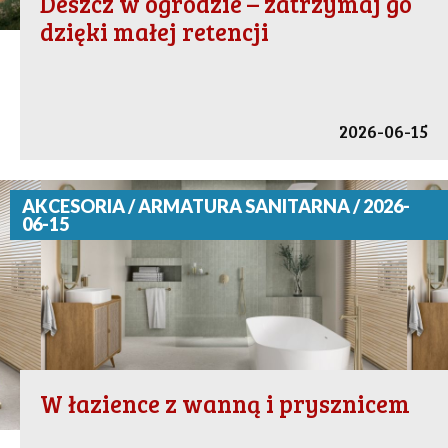
Deszcz w ogrodzie – zatrzymaj go
dzięki małej retencji
2026-06-15
AKCESORIA / ARMATURA SANITARNA / 2026-
06-15
W łazience z wanną i prysznicem