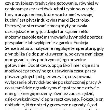
czy przyśpieszy tradycyjne gotowanie, również w
cenionym przez szefów kuchni trybie sous-vide.
Innym urządzeniem, które warto mieć w swojej
kuchni jest płyta indukcyjna marki Electrolux.
Precyzyjne sterowanie mocą płyty pozwala
oszczędzać energię, a dzięki funkcji SenseBoil
możemy zapobiegać marnowaniu żywności poprzez
przypalanie lub wykipienie z garnka. Funkcja
SenseBoil automatycznie reguluje temperaturę, gdy
płyn zbliża się do punktu wrzenia, po czym zmniejsza
moc grzania, aby podtrzymać jego powolne
gotowanie. Dodatkowo, opcja EkoTimer daje nam
możliwość precyzyjnego ustawienia czasu pracy
poszczególnych pól grzewczych, co zapewnia
wyłączenie płyty dokładnie po skończonej pracy. A
co za tym idzie ograniczymy niepotrzebne zużycie
energii. Energię możemy również zaoszczędzić,
dzięki wskaźnikowi ciepła resztkowego. Pokazuje on
dokładnie, które strefy grzewcze nagrzały się od