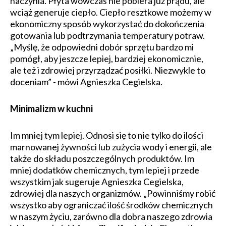
naczynia. Płyta wówczas nie pobiera już prądu, ale
wciąż generuje ciepło. Ciepło resztkowe możemy w
ekonomiczny sposób wykorzystać do dokończenia
gotowania lub podtrzymania temperatury potraw.
„Myślę, że odpowiedni dobór sprzętu bardzo mi
pomógł, aby jeszcze lepiej, bardziej ekonomicznie,
ale też i zdrowiej przyrządzać posiłki. Niezwykle to
doceniam” - mówi Agnieszka Cegielska.
Minimalizm w kuchni
Im mniej tym lepiej. Odnosi się to nie tylko do ilości
marnowanej żywności lub zużycia wody i energii, ale
także do składu poszczególnych produktów. Im
mniej dodatków chemicznych, tym lepiej i przede
wszystkim jak sugeruje Agnieszka Cegielska,
zdrowiej dla naszych organizmów. „Powinniśmy robić
wszystko aby ograniczać ilość środków chemicznych
w naszym życiu, zarówno dla dobra naszego zdrowia