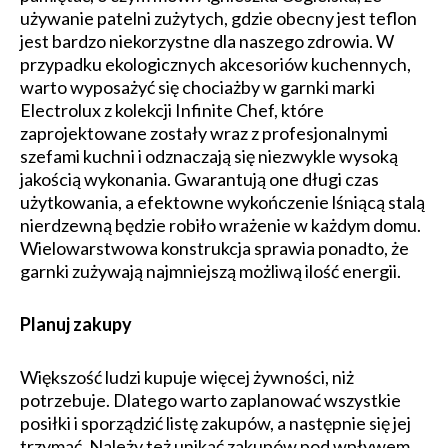
używanie patelni zużytych, gdzie obecny jest teflon
jest bardzo niekorzystne dla naszego zdrowia. W
przypadku ekologicznych akcesoriów kuchennych,
warto wyposażyć się chociażby w garnki marki
Electrolux z kolekcji Infinite Chef, które
zaprojektowane zostały wraz z profesjonalnymi
szefami kuchni i odznaczają się niezwykle wysoką
jakością wykonania. Gwarantują one długi czas
użytkowania, a efektowne wykończenie lśniącą stalą
nierdzewną będzie robiło wrażenie w każdym domu.
Wielowarstwowa konstrukcja sprawia ponadto, że
garnki zużywają najmniejszą możliwą ilość energii.
Planuj zakupy
Większość ludzi kupuje więcej żywności, niż
potrzebuje. Dlatego warto zaplanować wszystkie
posiłki i sporządzić listę zakupów, a następnie się jej
trzymać. Należy też unikać zakupów pod wpływem