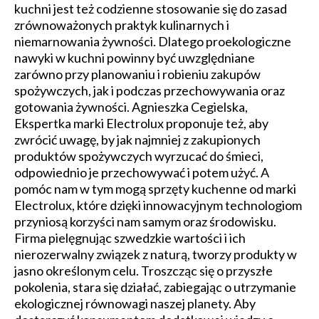
kuchni jest też codzienne stosowanie się do zasad
zrównoważonych praktyk kulinarnych i
niemarnowania żywności. Dlatego proekologiczne
nawyki w kuchni powinny być uwzględniane
zarówno przy planowaniu i robieniu zakupów
spożywczych, jak i podczas przechowywania oraz
gotowania żywności. Agnieszka Cegielska,
Ekspertka marki Electrolux proponuje też, aby
zwrócić uwagę, by jak najmniej z zakupionych
produktów spożywczych wyrzucać do śmieci,
odpowiednio je przechowywać i potem użyć. A
pomóc nam w tym mogą sprzęty kuchenne od marki
Electrolux, które dzięki innowacyjnym technologiom
przyniosą korzyści nam samym oraz środowisku.
Firma pielęgnując szwedzkie wartości i ich
nierozerwalny związek z naturą, tworzy produkty w
jasno określonym celu. Troszcząc się o przyszłe
pokolenia, stara się działać, zabiegając o utrzymanie
ekologicznej równowagi naszej planety. Aby