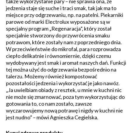
także wykorzystanie pary – nie sprawia ona, że
jedzenia staje się suche i traci smak, tak jak ma to
miejsce przy odgrzewaniu, np. na patelni. Piekarniki
parowe od marki Electrolux wyposażone są w
specjalny program „Regenaracja”, który został
specjalnie stworzony do przywrócenia smaku
potrawom, które zostały nam z poprzedniego dnia.
W przeciwieństwie do mikrofal, para rozprowadza
ciepło delikatnie i równomiernie, dzięki czemu
wydobywany jest smak i aromat naszych dań. Funkcji
tej można użyć do odgrzewania bezpośrednio na
talerzu. Możemy również kompostować
pozostałości jedzenia i wykorzystać je jako nawóz.
„Ja uwielbiam obiady z resztek, u mnie w kuchni nic
nie może się zmarnować, poza tym wykorzystując do
gotowania to, co nam zostało, zawsze
wyczarowujemy nową potrawę i nigdy w kuchni nie
jest nudno” – mówi Agnieszka Cegielska.
Kupuj zdrowe produkty