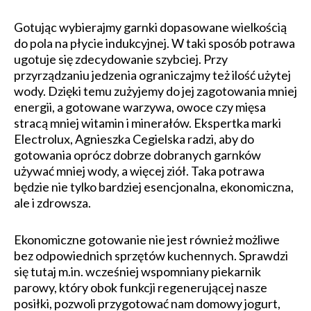
Gotując wybierajmy garnki dopasowane wielkością
do pola na płycie indukcyjnej. W taki sposób potrawa
ugotuje się zdecydowanie szybciej. Przy
przyrządzaniu jedzenia ograniczajmy też ilość użytej
wody. Dzięki temu zużyjemy do jej zagotowania mniej
energii, a gotowane warzywa, owoce czy mięsa
stracą mniej witamin i minerałów. Ekspertka marki
Electrolux, Agnieszka Cegielska radzi, aby do
gotowania oprócz dobrze dobranych garnków
używać mniej wody, a więcej ziół. Taka potrawa
będzie nie tylko bardziej esencjonalna, ekonomiczna,
ale i zdrowsza.
Ekonomiczne gotowanie nie jest również możliwe
bez odpowiednich sprzętów kuchennych. Sprawdzi
się tutaj m.in. wcześniej wspomniany piekarnik
parowy, który obok funkcji regenerującej nasze
posiłki, pozwoli przygotować nam domowy jogurt,