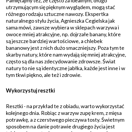
Pamiętajmy też, że często za idealnym, długo
utrzymującym się pięknym wyglądem, mogą stać
różnego rodzaju sztuczne nawozy. Ekspertka
naturalnego stylu życia, Agnieszka Cegielska jak
sama mówi, zawsze wybiera w sklepach warzywa i
owoce mniej atrakcyjne, np. dojrzałe banany, które
są jeszcze bardziej wartościowe, a chlebek
bananowy jest z nich dużo smaczniejszy. Poza tym te
skarby natury, które nam wydają się mniej atrakcyjne,
często są dla nas zdecydowanie zdrowsze. Świat
natury to nie są identyczne jabłka, każde jest inne i w
tym tkwi piękno, ale też i zdrowie.
Wykorzystuj resztki
Resztki - na przykład te z obiadu, warto wykorzystać
kolejnego dnia. Robiąc z warzyw zupę krem, z mięsa
potrawkę, a z czerstwego pieczywa tosty. Świetnym
sposobem na danie potrawie drugiego życia jest