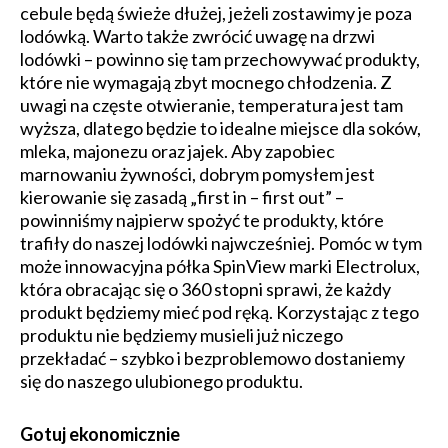
cebule będą świeże dłużej, jeżeli zostawimy je poza
lodówką. Warto także zwrócić uwagę na drzwi
lodówki – powinno się tam przechowywać produkty,
które nie wymagają zbyt mocnego chłodzenia. Z
uwagi na częste otwieranie, temperatura jest tam
wyższa, dlatego będzie to idealne miejsce dla soków,
mleka, majonezu oraz jajek. Aby zapobiec
marnowaniu żywności, dobrym pomysłem jest
kierowanie się zasadą „first in – first out” –
powinniśmy najpierw spożyć te produkty, które
trafiły do naszej lodówki najwcześniej. Pomóc w tym
może innowacyjna półka SpinView marki Electrolux,
która obracając się o 360 stopni sprawi, że każdy
produkt będziemy mieć pod ręką. Korzystając z tego
produktu nie będziemy musieli już niczego
przekładać – szybko i bezproblemowo dostaniemy
się do naszego ulubionego produktu.
Gotuj ekonomicznie