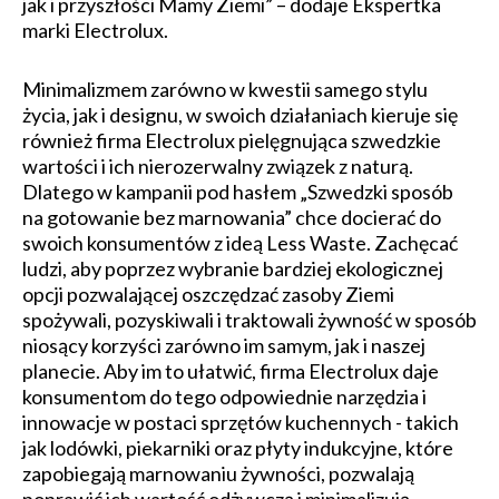
jak i przyszłości Mamy Ziemi” – dodaje Ekspertka
marki Electrolux.
Minimalizmem zarówno w kwestii samego stylu
życia, jak i designu, w swoich działaniach kieruje się
również firma Electrolux pielęgnująca szwedzkie
wartości i ich nierozerwalny związek z naturą.
Dlatego w kampanii pod hasłem „Szwedzki sposób
na gotowanie bez marnowania” chce docierać do
swoich konsumentów z ideą Less Waste. Zachęcać
ludzi, aby poprzez wybranie bardziej ekologicznej
opcji pozwalającej oszczędzać zasoby Ziemi
spożywali, pozyskiwali i traktowali żywność w sposób
niosący korzyści zarówno im samym, jak i naszej
planecie. Aby im to ułatwić, firma Electrolux daje
konsumentom do tego odpowiednie narzędzia i
innowacje w postaci sprzętów kuchennych - takich
jak lodówki, piekarniki oraz płyty indukcyjne, które
zapobiegają marnowaniu żywności, pozwalają
poprawić ich wartość odżywczą i minimalizują