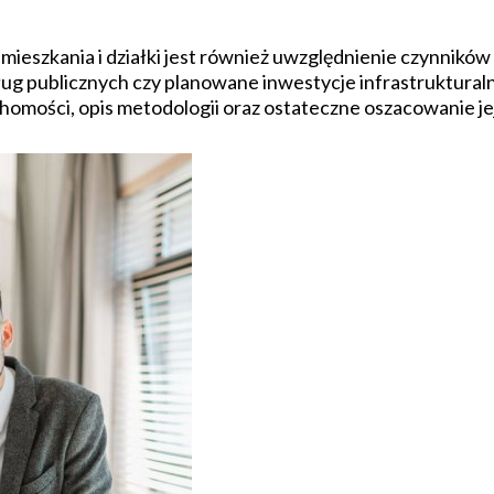
szkania i działki jest również uwzględnienie czynników 
ług publicznych czy planowane inwestycje infrastrukturalne
omości, opis metodologii oraz ostateczne oszacowanie je