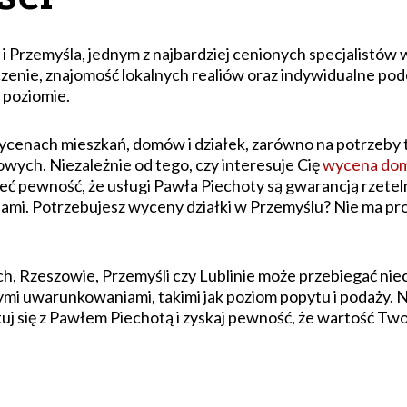
c i Przemyśla, jednym z najbardziej cenionych specjalistó
enie, znajomość lokalnych realiów oraz indywidualne podej
 poziomie.
ycenach mieszkań, domów i działek, zarówno na potrzeby tr
ych. Niezależnie od tego, czy interesuje Cię
wycena dom
ć pewność, że usługi Pawła Piechoty są gwarancją rzeteln
sami. Potrzebujesz wyceny działki w Przemyślu? Nie ma p
h, Rzeszowie, Przemyśli czy Lublinie może przebiegać nie
ymi uwarunkowaniami, takimi jak poziom popytu i podaży. N
j się z Pawłem Piechotą i zyskaj pewność, że wartość Two