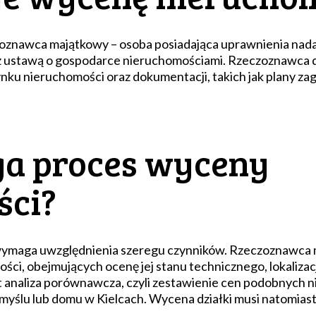
zoznawca majątkowy – osoba posiadająca uprawnienia nad
 z ustawą o gospodarce nieruchomościami. Rzeczoznawca d
ynku nieruchomości oraz dokumentacji, takich jak plany 
ga proces wyceny
ści?
 wymaga uwzględnienia szeregu czynników. Rzeczoznawca
ci, obejmujących ocenę jej stanu technicznego, lokalizac
t analiza porównawcza, czyli zestawienie cen podobnych 
myślu lub domu w Kielcach. Wycena działki musi natomiast 