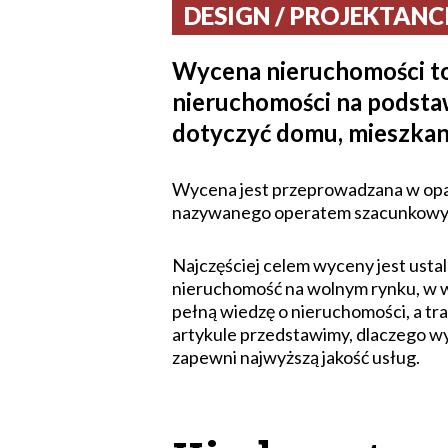
DESIGN / PROJEKTANCI 
Wycena nieruchomości to
nieruchomości na podsta
dotyczyć domu, mieszkani
Wycena jest przeprowadzana w opar
nazywanego operatem szacunkow
Najczęściej celem wyceny jest usta
nieruchomość na wolnym rynku, w wa
pełną wiedzę o nieruchomości, a t
artykule przedstawimy, dlaczego wyc
zapewni najwyższą jakość usług.