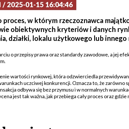
/ 2025-01-15 16:04:46
 proces, w którym rzeczoznawca majątko
wie obiektywnych kryteriów i danych ry
a, działki, lokalu użytkowego lub innego
ciu o przepisy prawa oraz standardy zawodowe, a jej efe
ym.
lenie wartości rynkowej, która odzwierciedla przewidywan
runkach uczciwej konkurencji. Oznacza to, że zarówno spr
ransakcja odbywa się bez przymusu i w normalnych warunk
ena jest tak ważna, jak przebiega cały proces oraz gdzie 