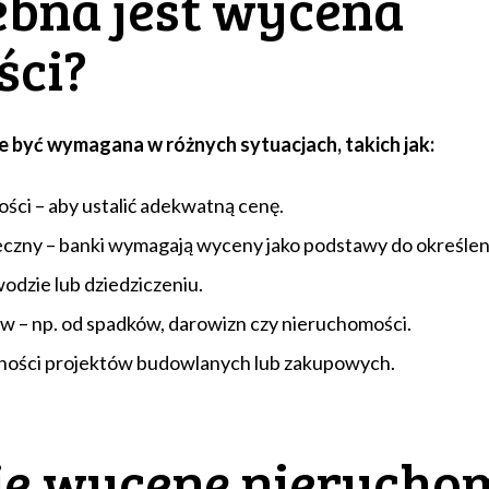
ebna jest wycena
ści?
 być wymagana w różnych sytuacjach, takich jak:
ści – aby ustalić adekwatną cenę.
eczny – banki wymagają wyceny jako podstawy do określen
wodzie lub dziedziczeniu.
w – np. od spadków, darowizn czy nieruchomości.
lności projektów budowlanych lub zakupowych.
e wycenę nierucho