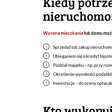
Kiedy potrz
nieruchomo
Wycena mieszkania
lub domu może
Sprzedaż lub zakup nieruchomo
Ubieganiem się o kredyt hipot
Podział majątku – np. przy roz
Określenie wysokości podatkó
Inwestycje – do oceny opłaca
Kto wykonuj