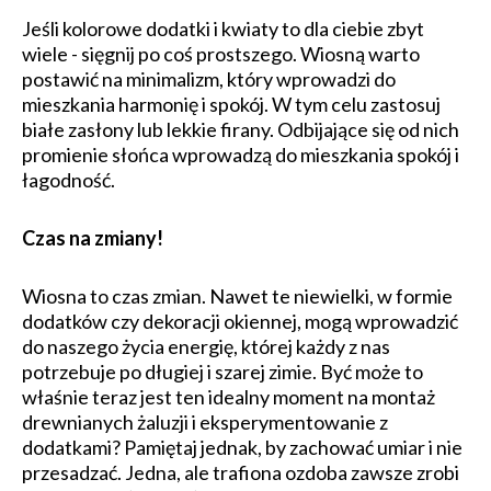
Jeśli kolorowe dodatki i kwiaty to dla ciebie zbyt
wiele - sięgnij po coś prostszego. Wiosną warto
postawić na minimalizm, który wprowadzi do
mieszkania harmonię i spokój. W tym celu zastosuj
białe zasłony lub lekkie firany. Odbijające się od nich
promienie słońca wprowadzą do mieszkania spokój i
łagodność.
Czas na zmiany!
Wiosna to czas zmian. Nawet te niewielki, w formie
dodatków czy dekoracji okiennej, mogą wprowadzić
do naszego życia energię, której każdy z nas
potrzebuje po długiej i szarej zimie. Być może to
właśnie teraz jest ten idealny moment na montaż
drewnianych żaluzji i eksperymentowanie z
dodatkami? Pamiętaj jednak, by zachować umiar i nie
przesadzać. Jedna, ale trafiona ozdoba zawsze zrobi