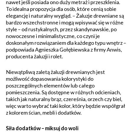
nawet jeśli posiada ono duży metraż i przeszklenia.
To idealna propozycja dla osób, które cenią sobie
elegancję i naturalny wygląd. – Żaluzje drewniane są
bardzo wszechstronne i mogą wpisywać się w różne
style – od rustykalnych, przez skandynawskie, po
nowoczesne i minimalistyczne, co czyni je
doskonałym rozwiązaniem dla każdego typu wnętrz –
podpowiada Agnieszka Gołębiewska z firmy Anwis,
producenta żaluzji i rolet.
Niewątpliwą zaletą żaluzji drewnianych jest
możliwość dopasowania kolorystyki do
poszczególnych elementów lub całego
pomieszczenia. Są dostępne w różnych odcieniach,
takich jak naturalny brąz, czereśnia, orzech czy biel,
więc warto wybrać taki kolor, który będzie współgrał
z kolorem ścian, mebli i dodatków.
Siła dodatków – miksuj do woli