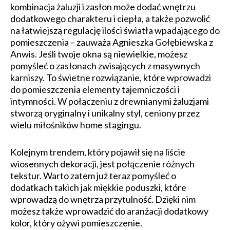
kombinacja żaluzji i zasłon może dodać wnętrzu
dodatkowego charakteru i ciepła, a także pozwolić
na łatwiejszą regulację ilości światła wpadającego do
pomieszczenia – zauważa Agnieszka Gołębiewska z
Anwis. Jeśli twoje okna są niewielkie, możesz
pomyśleć o zasłonach zwisających z masywnych
karniszy. To świetne rozwiązanie, które wprowadzi
do pomieszczenia elementy tajemniczości i
intymności. W połączeniu z drewnianymi żaluzjami
stworzą oryginalny i unikalny styl, ceniony przez
wielu miłośników home stagingu.
Kolejnym trendem, który pojawił się na liście
wiosennych dekoracji, jest połączenie różnych
tekstur. Warto zatem już teraz pomyśleć o
dodatkach takich jak miękkie poduszki, które
wprowadzą do wnętrza przytulność. Dzięki nim
możesz także wprowadzić do aranżacji dodatkowy
kolor, który ożywi pomieszczenie.