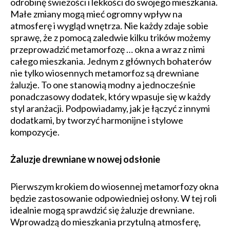
odrobinę świeżości i lekkości do swojego mieszkania.
Małe zmiany mogą mieć ogromny wpływ na
atmosferę i wygląd wnętrza. Nie każdy zdaje sobie
sprawę, że z pomocą zaledwie kilku trików możemy
przeprowadzić metamorfozę … okna a wraz z nimi
całego mieszkania. Jednym z głównych bohaterów
nie tylko wiosennych metamorfoz są drewniane
żaluzje. To one stanowią modny a jednocześnie
ponadczasowy dodatek, który wpasuje się w każdy
styl aranżacji. Podpowiadamy, jak je łączyć z innymi
dodatkami, by tworzyć harmonijne i stylowe
kompozycje.
Żaluzje drewniane w nowej odsłonie
Pierwszym krokiem do wiosennej metamorfozy okna
będzie zastosowanie odpowiedniej osłony. W tej roli
idealnie mogą sprawdzić się żaluzje drewniane.
Wprowadzą do mieszkania przytulną atmosferę,