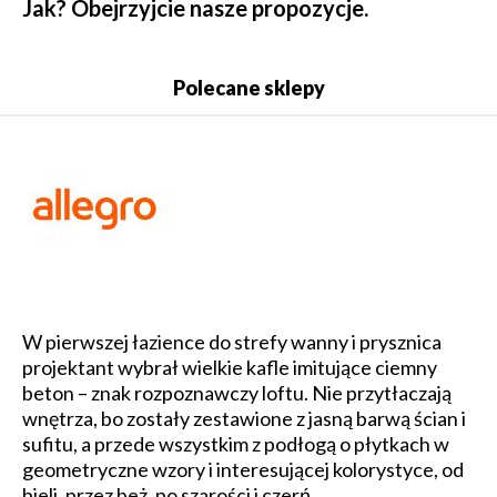
Jak? Obejrzyjcie nasze propozycje.
Polecane sklepy
W pierwszej łazience do strefy wanny i prysznica
projektant wybrał wielkie kafle imitujące ciemny
beton – znak rozpoznawczy loftu. Nie przytłaczają
wnętrza, bo zostały zestawione z jasną barwą ścian i
sufitu, a przede wszystkim z podłogą o płytkach w
geometryczne wzory i interesującej kolorystyce, od
bieli, przez beż, po szarości i czerń.