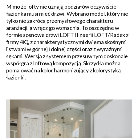
Mimo że lofty nie uznają podziałów oczywiście
łazienka musi mieć drzwi. Wybrano model, który nie
tylko nie zakłóca przemysłowego charakteru
aranżacji, a wręcz go wzmacnia. To oszczędne w
formie sosnowe drzwi LOFT II z serii LOFT/Radex z
firmy 4iQ, z charakterystycznymi dwiema skośnymi
listwami w górnej i dolnej części oraz z wyraźnymi
sękami. Wersja z systemem przesuwnym doskonale
współgra z loftową kompozycją. Skrzydła można
pomalować na kolor harmonizujący z kolorystyką
łazienki.