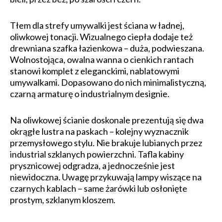
Tłem dla strefy umywalki jest ściana w ładnej,
oliwkowej tonacji. Wizualnego ciepła dodaje też
drewniana szafka łazienkowa – duża, podwieszana.
Wolnostojąca, owalna wanna o cienkich rantach
stanowi komplet z eleganckimi, nablatowymi
umywalkami. Dopasowano do nich minimalistyczną,
czarną armaturę o industrialnym designie.
Na oliwkowej ścianie doskonale prezentują się dwa
okrągłe lustra na paskach – kolejny wyznacznik
przemysłowego stylu. Nie brakuje lubianych przez
industrial szklanych powierzchni. Tafla kabiny
prysznicowej odgradza, a jednocześnie jest
niewidoczna. Uwagę przykuwają lampy wiszące na
czarnych kablach – same żarówki lub osłonięte
prostym, szklanym kloszem.