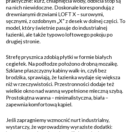
praktyczne: kurz, chlapnięcia wody, odbicia stóp są
na nich niewidoczne. Doskonale korespondują z
drewnianymi drzwiami LOFT X – surowymi,
sęcznymi, z ozdobnym „X” z desek w dolnej części. To
model, który świetnie pasuje do industrialnej
łazienki, ale także typowo loftowego pokoju po
drugiej stronie.
Strefę prysznica zdobią płytki w formie białych
cegiełek. Na podłodze położono drobną mozaikę.
Szklane płaszczyzny kabiny walk-in, czyli bez
brodzika, sprawiają, że łazienka wydaje się większa
niż w rzeczywistości. Przestronności dodaje też
wielkie okno nad wanną wypełnione mleczną szybą.
Prostokątna wanna – minimalistyczna, biała –
zapewnia komfortową kąpiel.
Jeśli zapragniemy wzmocnić nurt industrialny,
wystarczy, że wprowadzimy wyraziste dodatki: