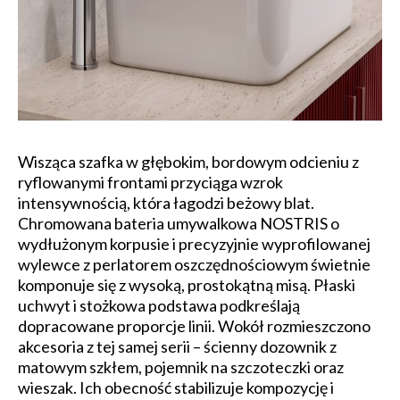
Wisząca szafka w głębokim, bordowym odcieniu z
ryflowanymi frontami przyciąga wzrok
intensywnością, która łagodzi beżowy blat.
Chromowana bateria umywalkowa NOSTRIS o
wydłużonym korpusie i precyzyjnie wyprofilowanej
wylewce z perlatorem oszczędnościowym świetnie
komponuje się z wysoką, prostokątną misą. Płaski
uchwyt i stożkowa podstawa podkreślają
dopracowane proporcje linii. Wokół rozmieszczono
akcesoria z tej samej serii – ścienny dozownik z
matowym szkłem, pojemnik na szczoteczki oraz
wieszak. Ich obecność stabilizuje kompozycję i