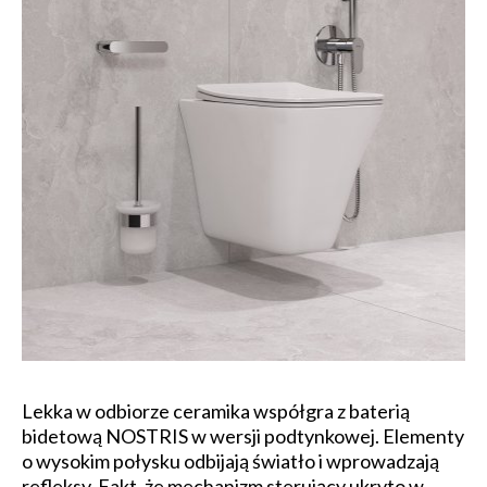
Lekka w odbiorze ceramika współgra z baterią
bidetową NOSTRIS w wersji podtynkowej. Elementy
o wysokim połysku odbijają światło i wprowadzają
refleksy. Fakt, że mechanizm sterujący ukryto w