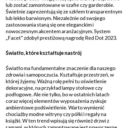
lub zostać zamontowane w szafie czy garderobie.
Świetnie zaprezentują się ze szkłem transparentnym
lub lekko barwionym. Niezależnie od swojego
zastosowania staną się one eleganckim i
nowoczesnym akcentem aranżacyjnym. System
„Facet” zdobył prestiżową nagrodę Red Dot 2023.
Światło, które kształtuje nastrój
Światło ma fundamentalne znaczenie dla naszego
zdrowia i samopoczucia. Kształtuje przestrzeń, w
której żyjemy. Ważną rolę pełni tu oświetlenie
dekoracyjne, na przykład lampy stołowe czy
podłogowe. Ale nie tylko, bo w ostatnich latach
coraz więcej elementów wyposażenia zyskuje
ambientowe podświetlenie. Warto wymienić
chociażby modne witryny czy półki i regały na
książki. W ten trend wpisują się również drzwi z
ramami, w których zamontowane jest nowoczesne