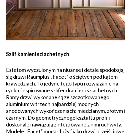
Szlif kamieni szlachetnych
Estetom wyczulonym na niuanse i detale spodobają
się drzwi Raumplus „Facet” o ściętych pod kątem
krawędziach. To jedyne tego typu rozwiązanie na
rynku, inspirowane szlifem kamieni szlachetnych.
Ramy drzwi wykonane są ze szczotkowanego
aluminium w trzech najbardziej modnych
anodowanych wykończeniach: miedzianym, złotym i
czarnym. Do geometrycznego kształtu profili
doskonale nawiązują zintegrowane z nimi uchwyty.
Modele „Facet” mogą służyć jako drzwi przejściowe