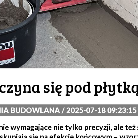
czyna się pod płytk
A BUDOWLANA / 2025-07-18 09:23:15
ie wymagające nie tylko precyzji, ale też
kupiają się na efekcie końcowym – wzorze