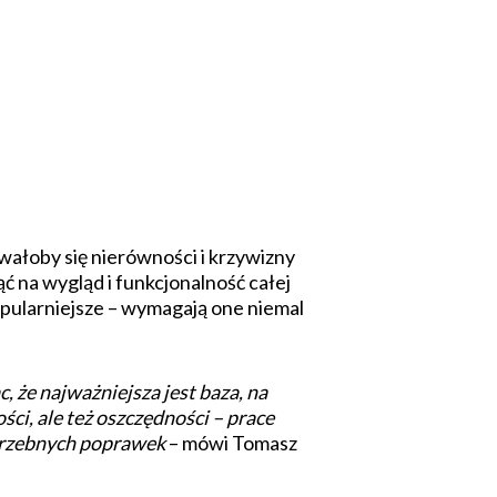
ałoby się nierówności i krzywizny
 na wygląd i funkcjonalność całej
popularniejsze – wymagają one niemal
, że najważniejsza jest baza, na
ci, ale też oszczędności – prace
otrzebnych poprawek
– mówi Tomasz