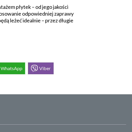
ażem płytek – od jego jakości
astosowanie odpowiedniej zaprawy
ędą leżeć idealnie – przez długie
WhatsApp
Viber