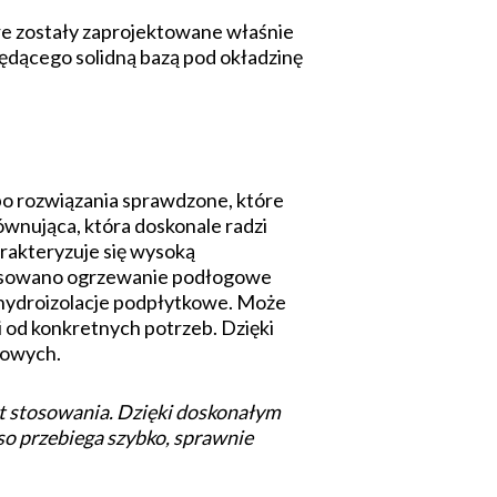
e zostały zaprojektowane właśnie
będącego solidną bazą pod okładzinę
po rozwiązania sprawdzone, które
ównująca, która doskonale radzi
rakteryzuje się wysoką
stosowano ogrzewanie podłogowe
 hydroizolacje podpłytkowe. Może
 od konkretnych potrzeb. Dzięki
towych.
ort stosowania. Dzięki doskonałym
so przebiega szybko, sprawnie