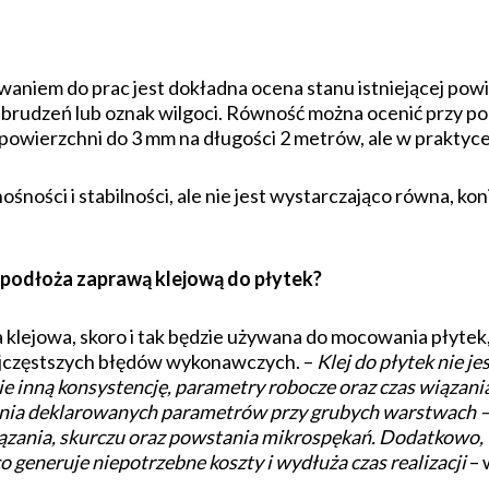
niem do prac jest dokładna ocena stanu istniejącej powie
abrudzeń lub oznak wilgoci. Równość można ocenić przy po
powierzchni do 3 mm na długości 2 metrów, ale w praktyce i
śności i stabilności, ale nie jest wystarczająco równa, kon
podłoża zaprawą klejową do płytek?
klejowa, skoro i tak będzie używana do mocowania płytek
najczęstszych błędów wykonawczych. –
Klej do płytek nie j
 inną konsystencję, parametry robocze oraz czas wiązani
ania deklarowanych parametrów przy grubych warstwach – m
ązania, skurczu oraz powstania mikrospękań. Dodatkowo
 generuje niepotrzebne koszty i wydłuża czas realizacji
– 