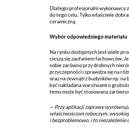
Dlatego profesjonalni wykonawcy 
do tego celu. Tylko właściwie dobr
ceramiczną.
Wybór odpowiedniego materiału
Na rynku dostępnych jest wiele pr
cieszą się zaufaniem fachowców. Je
sobie zarówno przy drobnych nierów
przyczepności i sprawdza się na r
oraz na zewnątrz budynków np. na b
być nakładana warstwami o grubości
temu może być stosowana zarówno 
—
Przy aplikacji zaprawy wyrównując
właściwościom roboczym, wysokiej p
i bezproblemowo, i to niezależeni