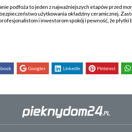
ie podłoża to jeden z najważniejszych etapów przed mont
ć i bezpieczeństwo użytkowania okładziny ceramicznej. Z
rofesjonalistom i inwestorom spokój i pewność, że płytki b
ebook
Google+
Linkedin
Pinterest