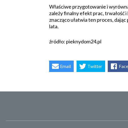
Właściwe przygotowanie i wyrównan
zależy finalny efekt prac, trwałoś
znacząco ułatwia ten proces, dając p
lata.
źródło: pieknydom24.pl
Email
Twitter
Fac