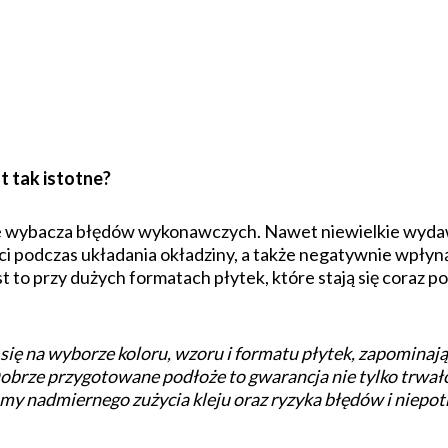
 tak istotne?
nie wybacza błędów wykonawczych. Nawet niewielkie wydaw
podczas układania okładziny, a także negatywnie wpłynąć
st to przy dużych formatach płytek, które stają się coraz 
 się na wyborze koloru, wzoru i formatu płytek, zapominając
Dobrze przygotowane podłoże to gwarancja nie tylko trwałoś
kamy nadmiernego zużycia kleju oraz ryzyka błędów i niep