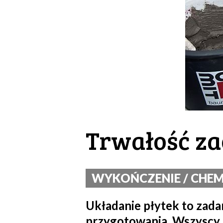
Trwałość za
WYKOŃCZENIE / CHEMI
Układanie płytek to zadan
przygotowania. Wszyscy s