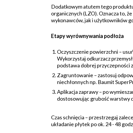
Dodatkowym atutem tego produktu 
organicznych (LZO). Oznacza to, że 
wykonawców, jak i użytkowników g
Etapy wyrównywania podłoża
Oczyszczenie powierzchni – usuń 
Wykorzystaj odkurzacz przemysł
podstawa dobrej przyczepności 
Zagruntowanie – zastosuj odpowi
niechłonnych np. Baumit SuperP
Aplikacja zaprawy – po wymiesza
dostosowując grubość warstwy d
Czas schnięcia – przestrzegaj zal
układanie płytek po ok. 24 - 48 godz