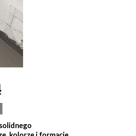
ą
 solidnego
, kolorze i formacie