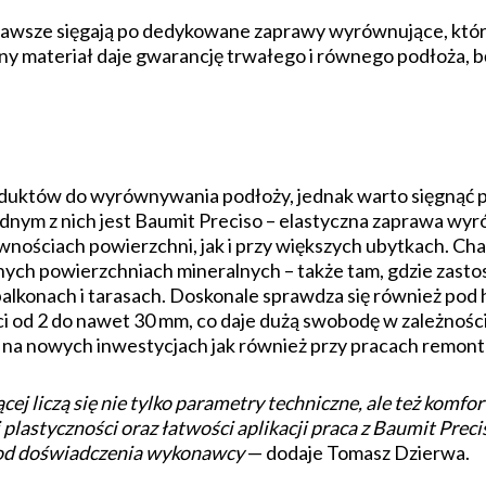
zawsze sięgają po dedykowane zaprawy wyrównujące, któr
any materiał daje gwarancję trwałego i równego podłoża, 
oduktów do wyrównywania podłoży, jednak warto sięgnąć 
dnym z nich jest Baumit Preciso – elastyczna zaprawa wyr
nościach powierzchni, jak i przy większych ubytkach. Cha
óżnych powierzchniach mineralnych – także tam, gdzie za
alkonach i tarasach. Doskonale sprawdza się również pod
 od 2 do nawet 30 mm, co daje dużą swobodę w zależności
na nowych inwestycjach jak również przy pracach remon
ej liczą się nie tylko parametry techniczne, ale też komf
lastyczności oraz łatwości aplikacji praca z Baumit Preci
e od doświadczenia wykonawcy
— dodaje Tomasz Dzierwa.