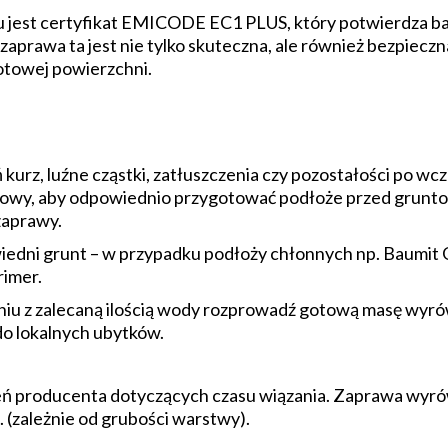
jest certyfikat EMICODE EC1 PLUS, który potwierdza bar
zaprawa ta jest nie tylko skuteczna, ale również bezpiecz
otowej powierzchni.
kurz, luźne cząstki, zatłuszczenia czy pozostałości po w
owy, aby odpowiednio przygotować podłoże przed grunto
zaprawy.
edni grunt – w przypadku podłoży chłonnych np. Baumit 
rimer.
niu z zalecaną ilością wody rozprowadź gotową masę wyró
o lokalnych ubytków.
eceń producenta dotyczących czasu wiązania. Zaprawa wyr
. (zależnie od grubości warstwy).