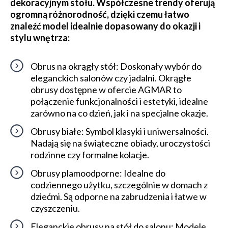
dekoracyjnym stołu. Współczesne trendy oferują
ogromną różnorodność, dzięki czemu łatwo
znaleźć model idealnie dopasowany do okazji i
stylu wnętrza:
Obrus na okrągły stół: Doskonały wybór do
eleganckich salonów czy jadalni. Okrągłe
obrusy dostępne w ofercie AGMAR to
połączenie funkcjonalności i estetyki, idealne
zarówno na co dzień, jak i na specjalne okazje.
Obrusy białe: Symbol klasyki i uniwersalności.
Nadają się na świąteczne obiady, uroczystości
rodzinne czy formalne kolacje.
Obrusy plamoodporne: Idealne do
codziennego użytku, szczególnie w domach z
dziećmi. Są odporne na zabrudzenia i łatwe w
czyszczeniu.
Eleganckie obrusy na stół do salonu: Modele