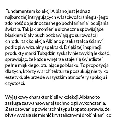
Fundamentem kolekcji Albiano jest jedna z
najbardziej intrygujących właściwości śniegu - jego
zdolność do jednoczesnego pochłaniania i odbijania
światła. Tak jak promienie słoneczne spowijające
blaskiem biały puch pozbawiają go surowości i
chłodu, tak kolekcja Albiano przekształca ściany i
podłogi w wizualny spektakl. Dzięki tej inspiracji
produkty marki Tubądzin zyskały niezwykłą lekkość,
sprawiając, że każde wnętrze staje się świetliste i
pełne miękkiego, otulającego blasku. To propozycja
dla tych, którzy w architekturze poszukują nie tylko
estetyki, ale przede wszystkim atmosfery spokoju i
czystości.
Wyjątkowy charakter bieli w kolekcji Albiano to
zasługa zaawansowanej technologii wykończenia.
Zastosowanie powierzchni typu lappato sprawia, że
płyty wydają się mienić krystalicznymi drobinkami, co