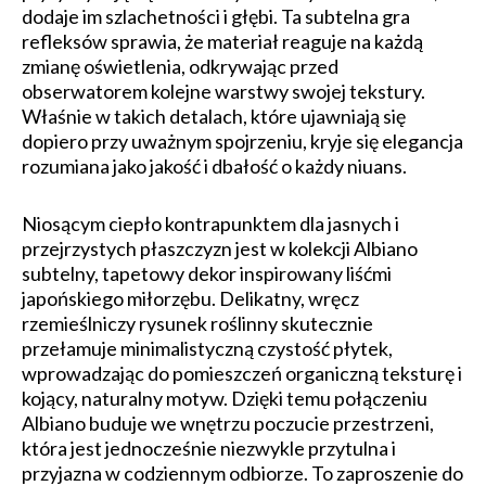
dodaje im szlachetności i głębi. Ta subtelna gra
refleksów sprawia, że materiał reaguje na każdą
zmianę oświetlenia, odkrywając przed
obserwatorem kolejne warstwy swojej tekstury.
Właśnie w takich detalach, które ujawniają się
dopiero przy uważnym spojrzeniu, kryje się elegancja
rozumiana jako jakość i dbałość o każdy niuans.
Niosącym ciepło kontrapunktem dla jasnych i
przejrzystych płaszczyzn jest w kolekcji Albiano
subtelny, tapetowy dekor inspirowany liśćmi
japońskiego miłorzębu. Delikatny, wręcz
rzemieślniczy rysunek roślinny skutecznie
przełamuje minimalistyczną czystość płytek,
wprowadzając do pomieszczeń organiczną teksturę i
kojący, naturalny motyw. Dzięki temu połączeniu
Albiano buduje we wnętrzu poczucie przestrzeni,
która jest jednocześnie niezwykle przytulna i
przyjazna w codziennym odbiorze. To zaproszenie do