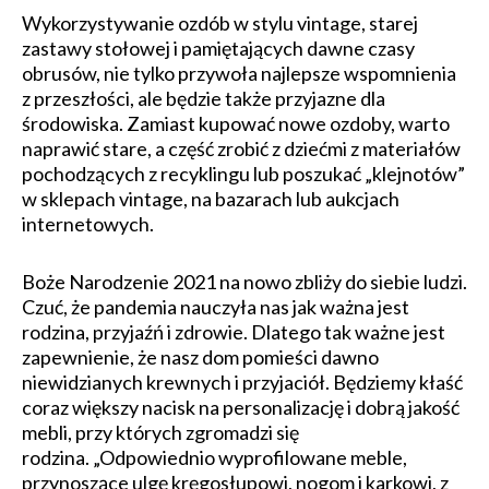
Wykorzystywanie ozdób w stylu vintage, starej
zastawy stołowej i pamiętających dawne czasy
obrusów, nie tylko przywoła najlepsze wspomnienia
z przeszłości, ale będzie także przyjazne dla
środowiska. Zamiast kupować nowe ozdoby, warto
naprawić stare, a część zrobić z dziećmi z materiałów
pochodzących z recyklingu lub poszukać „klejnotów”
w sklepach vintage, na bazarach lub aukcjach
internetowych.
Boże Narodzenie 2021 na nowo zbliży do siebie ludzi.
Czuć, że pandemia nauczyła nas jak ważna jest
rodzina, przyjaźń i zdrowie. Dlatego tak ważne jest
zapewnienie, że nasz dom pomieści dawno
niewidzianych krewnych i przyjaciół. Będziemy kłaść
coraz większy nacisk na personalizację i dobrą jakość
mebli, przy których zgromadzi się
rodzina. „Odpowiednio wyprofilowane meble,
przynoszące ulgę kręgosłupowi, nogom i karkowi, z