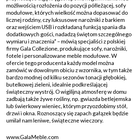
możliwością rozłożenia do pozycji półleżącej, sofy
modułowe, których wielkość można dopasować do
licznej rodziny, czy luksusowe narożniki z barkiem
oraz wejściem USB i rozkładaną funkcją spania dla
dodatkowych gości, nadadzą świętom szczególnego
wymiaru i znaczenia” – mówią specjaliści z polskiej
firmy Gala Collezione, produkujące sofy, narożniki,
fotele i personalizowane meble modułowe. W
ofercie tego producenta każdy model można
zamówić w dowolnym obiciu z wzornika, w tym także
bardzo modnej od kilku sezonów tonacji głębokiej,
butelkowej zieleni, idealnie podkreślającej
świąteczny wystrój. O wigilijną atmosferę w domu
zadbają także żywe rośliny, np. gwiazda betlejemska
lub świerkowy wieniec, którym przyozdobimy stół,
drzwi i okna. Roznoszący się zapach gałązek będzie
umilał nam leniwe, świąteczne wieczory.
www.GalaMeble.com