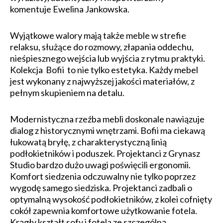
komentuje Ewelina Jankowska.
Wyjątkowe walory mają także meble w strefie
relaksu, służące do rozmowy, złapania oddechu,
nieśpiesznego wejścia lub wyjścia z rytmu praktyki.
Kolekcja Bofii to nie tylko estetyka. Każdy mebel
jest wykonany z najwyższej jakości materiałów, z
pełnym skupieniem na detalu.
Modernistyczna rzeźba mebli doskonale nawiązuje
dialog z historycznymi wnętrzami. Bofii ma ciekawą
łukowatą bryłę, z charakterystyczną linią
podłokietników i poduszek. Projektanci z Grynasz
Studio bardzo dużo uwagi poświęcili ergonomii.
Komfort siedzenia odczuwalny nie tylko poprzez
wygodę samego siedziska. Projektanci zadbali o
optymalną wysokość podłokietników, z kolei cofnięty
cokół zapewnia komfortowe użytkowanie fotela.
Krągły kształt sofy i fotela ze szczególną