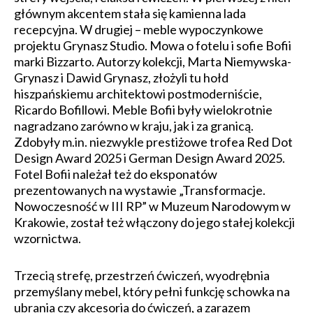
głównym akcentem stała się kamienna lada
recepcyjna. W drugiej – meble wypoczynkowe
projektu Grynasz Studio. Mowa o fotelu i sofie Bofii
marki Bizzarto. Autorzy kolekcji, Marta Niemywska-
Grynasz i Dawid Grynasz, złożyli tu hołd
hiszpańskiemu architektowi postmoderniście,
Ricardo Bofillowi. Meble Bofii były wielokrotnie
nagradzano zarówno w kraju, jak i za granicą.
Zdobyły m.in. niezwykle prestiżowe trofea Red Dot
Design Award 2025 i German Design Award 2025.
Fotel Bofii należał też do eksponatów
prezentowanych na wystawie „Transformacje.
Nowoczesność w III RP” w Muzeum Narodowym w
Krakowie, został też włączony do jego stałej kolekcji
wzornictwa.
Trzecią strefę, przestrzeń ćwiczeń, wyodrębnia
przemyślany mebel, który pełni funkcję schowka na
ubrania czy akcesoria do ćwiczeń, a zarazem