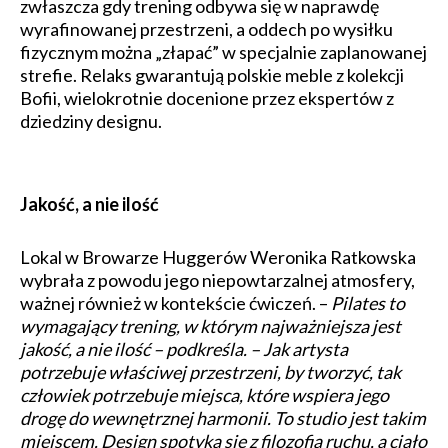
zwłaszcza gdy trening odbywa się w naprawdę
wyrafinowanej przestrzeni, a oddech po wysiłku
fizycznym można „złapać” w specjalnie zaplanowanej
strefie. Relaks gwarantują polskie meble z kolekcji
Bofii, wielokrotnie docenione przez ekspertów z
dziedziny designu.
Jakość, a nie ilość
Lokal w Browarze Huggerów Weronika Ratkowska
wybrała z powodu jego niepowtarzalnej atmosfery,
ważnej również w kontekście ćwiczeń. –
Pilates to
wymagający trening, w którym najważniejsza jest
jakość, a nie ilość – podkreśla. – Jak artysta
potrzebuje właściwej przestrzeni, by tworzyć, tak
człowiek potrzebuje miejsca, które wspiera jego
drogę do wewnętrznej harmonii. To studio jest takim
miejscem. Design spotyka się z filozofią ruchu, a ciało