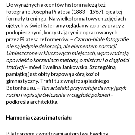
Do wyraźnych akcentów historii należą też
fotografie Josepha Pilatesa (1883 – 1967), ojca tej
formuły treningu. Na wielkoformatowych zdjęciach
ujętych w świetliste ramy oglądamy go przy pracy z
podopiecznymi, korzystającymi z opracowanych
przez Pilatesa reformerów. –
Czarno-białe fotografie
nie są jedynie dekoracją, ale elementem narracji.
Umieszczone w kluczowych miejscach, wprowadzają
opowieść o korzeniach metody, o mistrzu i o ciągłości
tradycji
– mówi Ewelina Jankowska. Szczególną
pamiątką jest obity brązową skórą kozioł
gimnastyczny. Trafił tu z wnętrz sąsiedniego
Betonhausu. –
Ten artefakt przywołuje dawny język
ruchu i wpisuje ćwiczenia w ciągłość pokoleń
–
podkreśla architektka.
Harmonia czasu i materiału
Pilatesroom z wnętrzami autorstwa Eweliny