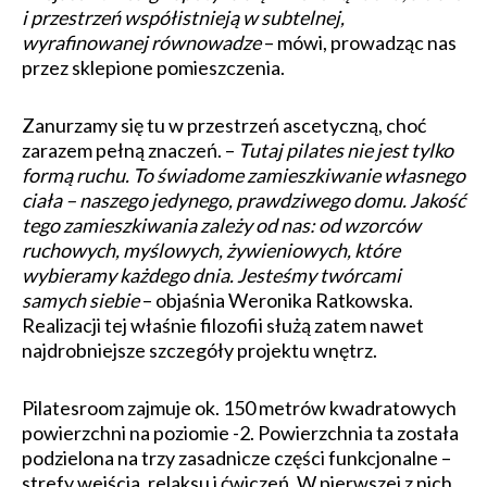
i przestrzeń współistnieją w subtelnej,
wyrafinowanej równowadze
– mówi, prowadząc nas
przez sklepione pomieszczenia.
Zanurzamy się tu w przestrzeń ascetyczną, choć
zarazem pełną znaczeń. –
Tutaj pilates nie jest tylko
formą ruchu. To świadome zamieszkiwanie własnego
ciała – naszego jedynego, prawdziwego domu. Jakość
tego zamieszkiwania zależy od nas: od wzorców
ruchowych, myślowych, żywieniowych, które
wybieramy każdego dnia. Jesteśmy twórcami
samych siebie
– objaśnia Weronika Ratkowska.
Realizacji tej właśnie filozofii służą zatem nawet
najdrobniejsze szczegóły projektu wnętrz.
Pilatesroom zajmuje ok. 150 metrów kwadratowych
powierzchni na poziomie -2. Powierzchnia ta została
podzielona na trzy zasadnicze części funkcjonalne –
strefy wejścia, relaksu i ćwiczeń. W pierwszej z nich