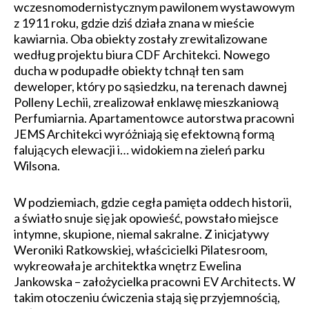
wczesnomodernistycznym pawilonem wystawowym
z 1911 roku, gdzie dziś działa znana w mieście
kawiarnia. Oba obiekty zostały zrewitalizowane
według projektu biura CDF Architekci. Nowego
ducha w podupadłe obiekty tchnął ten sam
deweloper, który po sąsiedzku, na terenach dawnej
Polleny Lechii, zrealizował enklawę mieszkaniową
Perfumiarnia. Apartamentowce autorstwa pracowni
JEMS Architekci wyróżniają się efektowną formą
falujących elewacji i… widokiem na zieleń parku
Wilsona.
W podziemiach, gdzie cegła pamięta oddech historii,
a światło snuje się jak opowieść, powstało miejsce
intymne, skupione, niemal sakralne. Z inicjatywy
Weroniki Ratkowskiej, właścicielki Pilatesroom,
wykreowała je architektka wnętrz Ewelina
Jankowska – założycielka pracowni EV Architects. W
takim otoczeniu ćwiczenia stają się przyjemnością,