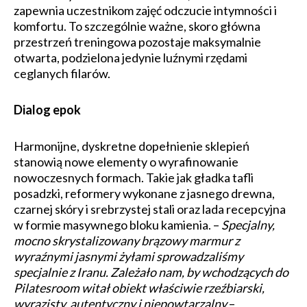
zapewnia uczestnikom zajęć odczucie intymności i
komfortu. To szczególnie ważne, skoro główna
przestrzeń treningowa pozostaje maksymalnie
otwarta, podzielona jedynie luźnymi rzędami
ceglanych filarów.
Dialog epok
Harmonijne, dyskretne dopełnienie sklepień
stanowią nowe elementy o wyrafinowanie
nowoczesnych formach. Takie jak gładka tafli
posadzki, reformery wykonane z jasnego drewna,
czarnej skóry i srebrzystej stali oraz lada recepcyjna
w formie masywnego bloku kamienia. –
Specjalny,
mocno skrystalizowany brązowy marmur z
wyraźnymi jasnymi żyłami sprowadzaliśmy
specjalnie z Iranu. Zależało nam, by wchodzących do
Pilatesroom witał obiekt właściwie rzeźbiarski,
wyrazisty, autentyczny i niepowtarzalny
–