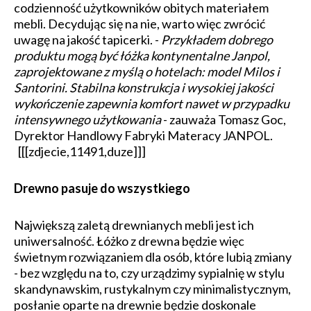
codzienność użytkowników obitych materiałem
mebli. Decydując się na nie, warto więc zwrócić
uwagę na jakość tapicerki. -
Przykładem dobrego
produktu mogą być łóżka kontynentalne Janpol,
zaprojektowane z myślą o hotelach: model Milos i
Santorini. Stabilna konstrukcja i wysokiej jakości
wykończenie zapewnia komfort nawet w przypadku
intensywnego użytkowania
- zauważa Tomasz Goc,
Dyrektor Handlowy Fabryki Materacy JANPOL.
[[[zdjecie,11491,duze]]]
Drewno pasuje do wszystkiego
Największą zaletą drewnianych mebli jest ich
uniwersalność. Łóżko z drewna będzie więc
świetnym rozwiązaniem dla osób, które lubią zmiany
- bez względu na to, czy urządzimy sypialnię w stylu
skandynawskim, rustykalnym czy minimalistycznym,
posłanie oparte na drewnie będzie doskonale