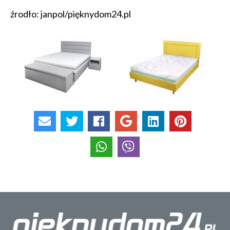
źrodło: janpol/pięknydom24.pl