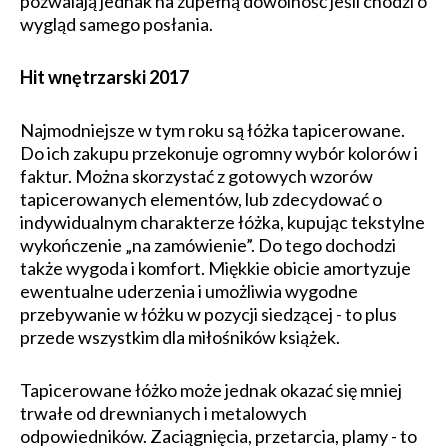
pozwalają jednak na zupełną dowolność jeśli chodzi o
wygląd samego posłania.
Hit wnętrzarski 2017
Najmodniejsze w tym roku są łóżka tapicerowane.
Do ich zakupu przekonuje ogromny wybór kolorów i
faktur. Można skorzystać z gotowych wzorów
tapicerowanych elementów, lub zdecydować o
indywidualnym charakterze łóżka, kupując tekstylne
wykończenie „na zamówienie”. Do tego dochodzi
także wygoda i komfort. Miękkie obicie amortyzuje
ewentualne uderzenia i umożliwia wygodne
przebywanie w łóżku w pozycji siedzącej - to plus
przede wszystkim dla miłośników książek.
Tapicerowane łóżko może jednak okazać się mniej
trwałe od drewnianych i metalowych
odpowiedników. Zaciągnięcia, przetarcia, plamy - to