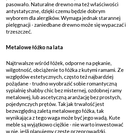
pasowało. Naturalne drewno ma też właściwości
antystatyczne, dzięki czemu będzie dobrym
wyborem dla alergików. Wymaga jednak starannej
pielęgnacji - zaniedbane drewno może się wypaczać i
trzeszczeć.
Metalowe łóżko na lata
Najtrwalsze wśród łóżek, odporne na pękanie,
wilgotność, obciążenie to łóżka z kutymi ramami. Ze
względów estetycznych, często też najbardziej
pożądane - trudno wyobrazić sobie romantyczną
sypialnię shabby chic bez misternej, ozdobnej ramy
metalowej, lub ascetyczną aranżację bez prostych,
pojedynczych prętów. Tak jak trwałość jest
bezwzględną zaletą metalowego łóżka, tak
wynikająca z tego waga może być jego wadą. Kute
meble są wyjątkowo ciężkie - nie warto inwestować
w nie, jeśli planujemy częste przeprowadzki.