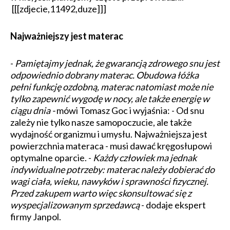
[[[zdjecie,11492,duze]]]
Najważniejszy jest materac
-
Pamiętajmy jednak, że gwarancją zdrowego snu jest
odpowiednio dobrany materac. Obudowa łóżka
pełni funkcję ozdobną, materac natomiast może nie
tylko zapewnić wygodę w nocy, ale także energię w
ciągu dnia -
mówi Tomasz Goc i wyjaśnia: - Od snu
zależy nie tylko nasze samopoczucie, ale także
wydajność organizmu i umysłu. Najważniejsza jest
powierzchnia materaca - musi dawać kręgosłupowi
optymalne oparcie. -
Każdy człowiek ma jednak
indywidualne potrzeby: materac należy dobierać do
wagi ciała, wieku, nawyków i sprawności fizycznej.
Przed zakupem warto więc skonsultować się z
wyspecjalizowanym sprzedawcą
- dodaje ekspert
firmy Janpol.