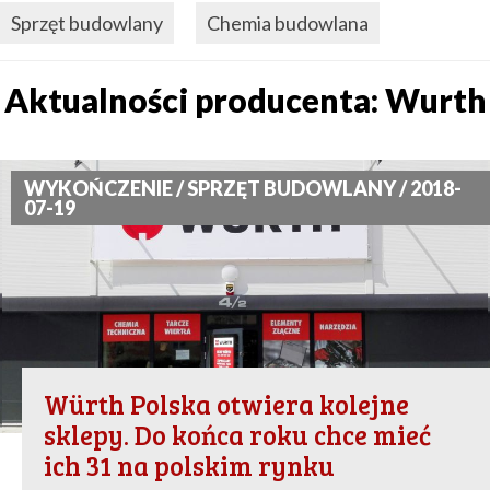
Sprzęt budowlany
Chemia budowlana
Aktualności producenta: Wurth
WYKOŃCZENIE / SPRZĘT BUDOWLANY / 2018-
07-19
Würth Polska otwiera kolejne
sklepy. Do końca roku chce mieć
ich 31 na polskim rynku