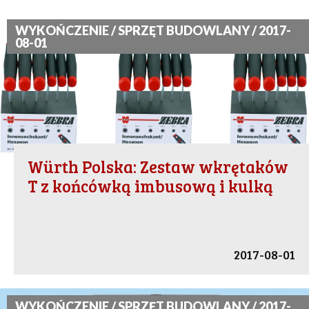
WYKOŃCZENIE / SPRZĘT BUDOWLANY / 2017-
08-01
Würth Polska: Zestaw wkrętaków
T z końcówką imbusową i kulką
2017-08-01
WYKOŃCZENIE / SPRZĘT BUDOWLANY / 2017-