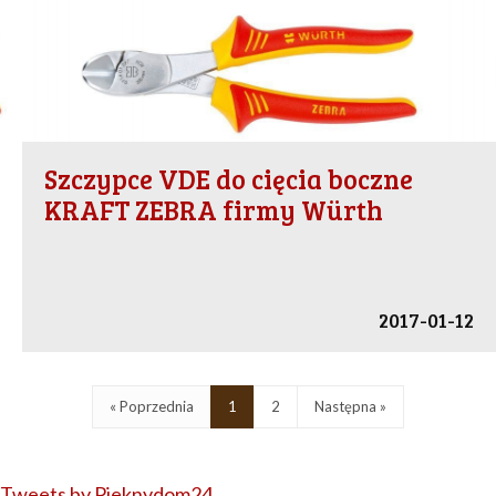
Szczypce VDE do cięcia boczne
KRAFT ZEBRA firmy Würth
2017-01-12
« Poprzednia
1
2
Następna »
Tweets by Pieknydom24