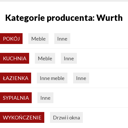
Kategorie producenta: Wurth
POKÓJ
Meble
Inne
KUCHNIA
Meble
Inne
ŁAZIENKA
Inne meble
Inne
SYPIALNIA
Inne
WYKOŃCZENIE
Drzwi i okna