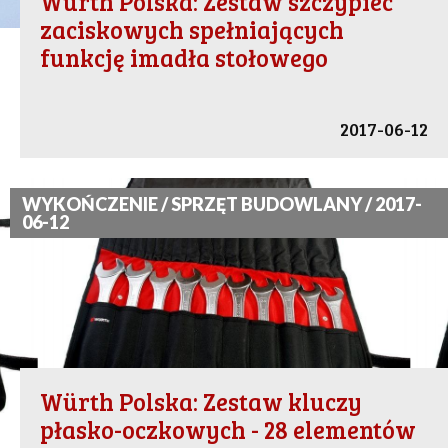
Würth Polska: Zestaw szczypiec
zaciskowych spełniających
funkcję imadła stołowego
2017-06-12
WYKOŃCZENIE / SPRZĘT BUDOWLANY / 2017-
06-12
Würth Polska: Zestaw kluczy
płasko-oczkowych - 28 elementów