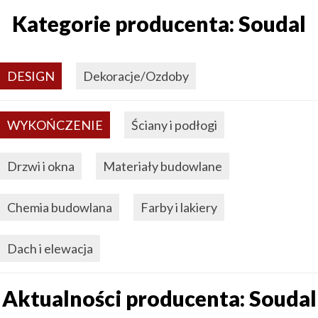
Kategorie producenta: Soudal
DESIGN
Dekoracje/Ozdoby
WYKOŃCZENIE
Ściany i podłogi
Drzwi i okna
Materiały budowlane
Chemia budowlana
Farby i lakiery
Dach i elewacja
Aktualności producenta: Soudal