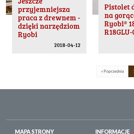
Jeszcze
Pistolet 
przyjemniejsza
na gorąc
praca z drewnem -
Ryobi® 1
dzięki narzędziom
R18GLU-
Ryobi
2018-04-12
« Poprzednia
MAPA STRONY
INFORMACJE