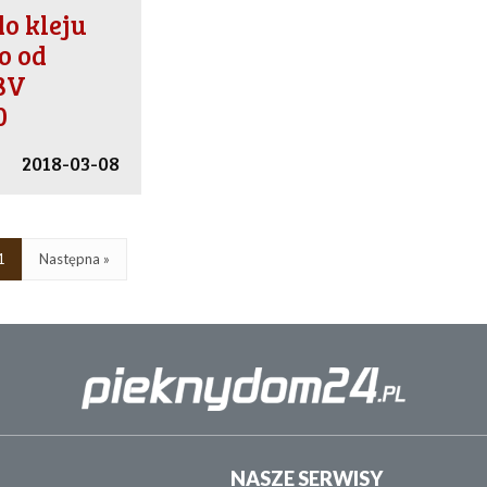
do kleju
o od
8V
0
2018-03-08
1
Następna »
NASZE SERWISY