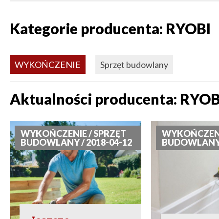
Kategorie producenta: RYOBI
WYKOŃCZENIE
Sprzęt budowlany
Aktualności producenta: RYOB
WYKOŃCZENIE / SPRZĘT
WYKOŃCZENI
BUDOWLANY / 2018-04-12
BUDOWLANY /