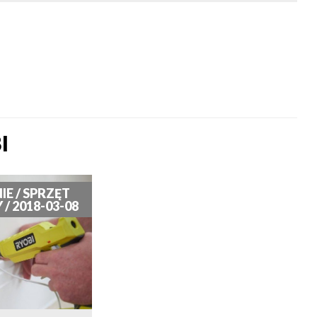
I
E / SPRZĘT
 2018-03-08