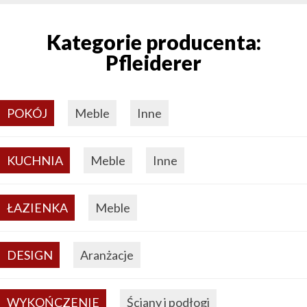
Kategorie producenta:
Pfleiderer
POKÓJ
Meble
Inne
KUCHNIA
Meble
Inne
ŁAZIENKA
Meble
DESIGN
Aranżacje
WYKOŃCZENIE
Ściany i podłogi