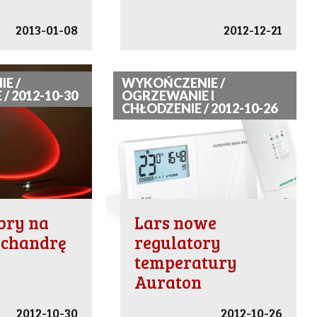
2013-01-08
2012-12-21
E /
WYKOŃCZENIE /
/ 2012-10-30
OGRZEWANIE I
CHŁODZENIE / 2012-10-26
bry na
Lars nowe
 chandrę
regulatory
temperatury
Auraton
2012-10-30
2012-10-26