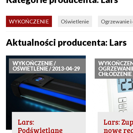
WYKOŃCZENIE
Oświetlenie
Ogrzewanie i
Aktualności producenta: Lars
WYKOŃCZENIE /
WYKOŃCZENI
OŚWIETLENIE / 2013-04-29
OGRZEWANIE
CHŁODZENIE /
Lars:
Lars: Zu
Podświetlane
nowe re