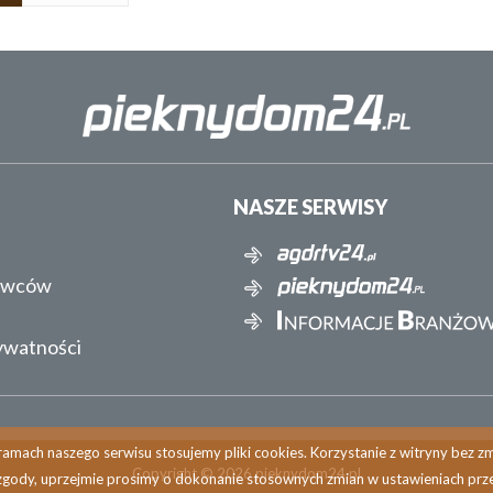
NASZE SERWISY
awców
rywatności
amach naszego serwisu stosujemy pliki cookies. Korzystanie z witryny bez 
Copyright © 2026 pieknydom24.pl
zgody, uprzejmie prosimy o dokonanie stosownych zmian w ustawieniach prze