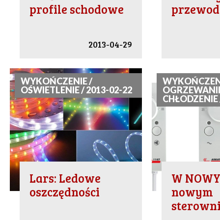
profile schodowe
przewo
2013-04-29
WYKOŃCZENIE /
WYKOŃCZENI
OŚWIETLENIE / 2013-02-22
OGRZEWANIE
CHŁODZENIE /
Lars: Ledowe
W NOWY
oszczędności
nowym
sterown