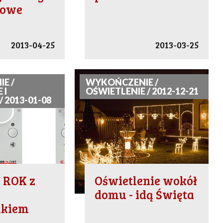
dowe
2013-04-25
2013-03-25
E /
WYKOŃCZENIE /
 I
OŚWIETLENIE / 2012-12-21
 2013-01-08
 ROK z
Oświetlenie wokół
domu - idą Święta
ikiem