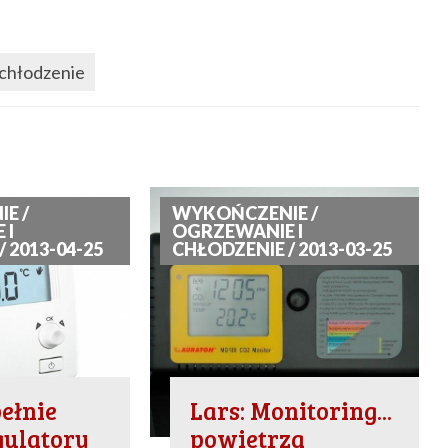
 chłodzenie
E /
WYKOŃCZENIE /
 I
OGRZEWANIE I
 2013-04-25
CHŁODZENIE / 2013-03-25
pełnie
Lars: Monitoring...
gulatory
powietrza