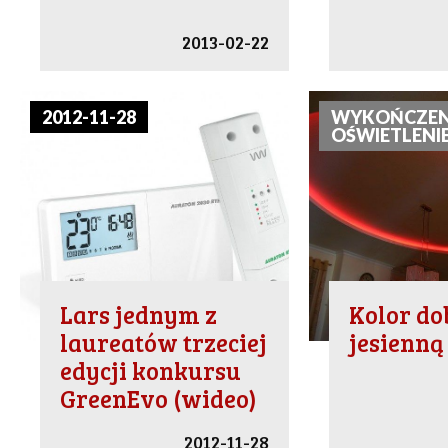
2013-02-22
2012-11-28
WYKOŃCZENI
OŚWIETLENIE 
Lars jednym z
Kolor do
laureatów trzeciej
jesienną
edycji konkursu
GreenEvo (wideo)
2012-11-28