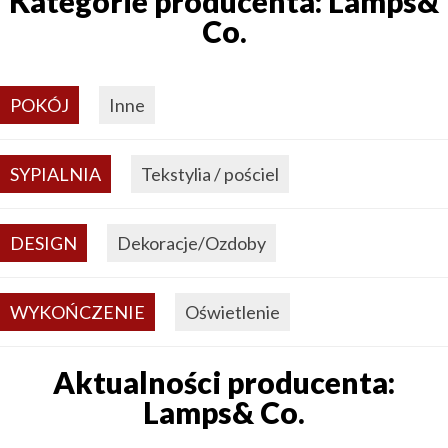
Kategorie producenta: Lamps&
Co.
POKÓJ
Inne
SYPIALNIA
Tekstylia / pościel
DESIGN
Dekoracje/Ozdoby
WYKOŃCZENIE
Oświetlenie
Aktualności producenta:
Lamps& Co.