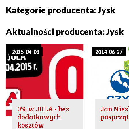
Kategorie producenta: Jysk
Aktualności producenta: Jysk
2015-04-08
2014-06-27
0% w JULA - bez
Jan Nie
dodatkowych
posprząt
kosztów