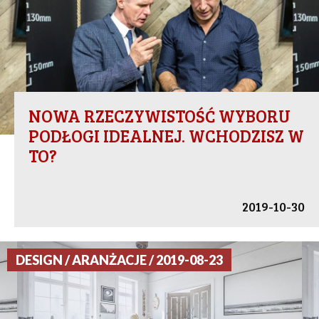
NOWA RZECZYWISTOŚĆ WYBORU
PODŁOGI IDEALNEJ. WCHODZISZ W
TO?
2019-10-30
DESIGN / ARANŻACJE / 2019-08-23