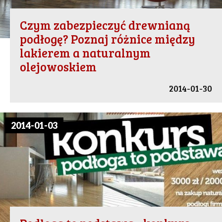
Czym zabezpieczyć drewnianą
podłogę? Poznaj różnice między
lakierem a naturalnym
olejowoskiem
2014-01-30
2014-01-03