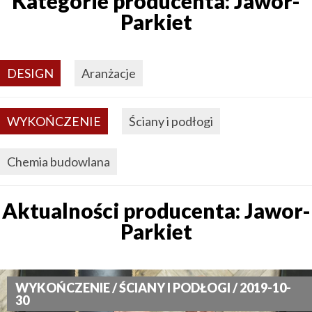
Kategorie producenta: Jawor-
Parkiet
DESIGN
Aranżacje
WYKOŃCZENIE
Ściany i podłogi
Chemia budowlana
Aktualności producenta: Jawor-
Parkiet
WYKOŃCZENIE / ŚCIANY I PODŁOGI / 2019-10-
30