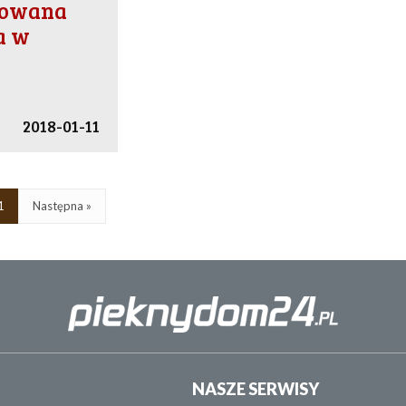
nowana
a w
2018-01-11
1
Następna »
NASZE SERWISY