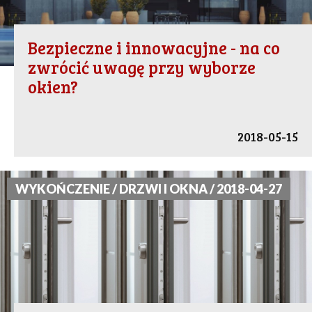
Bezpieczne i innowacyjne - na co
zwrócić uwagę przy wyborze
okien?
2018-05-15
WYKOŃCZENIE / DRZWI I OKNA / 2018-04-27