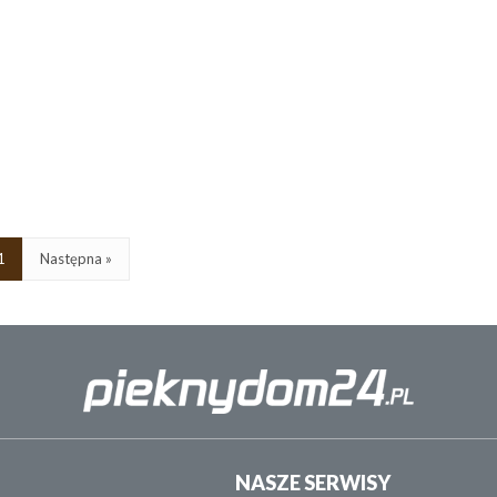
1
Następna »
NASZE SERWISY