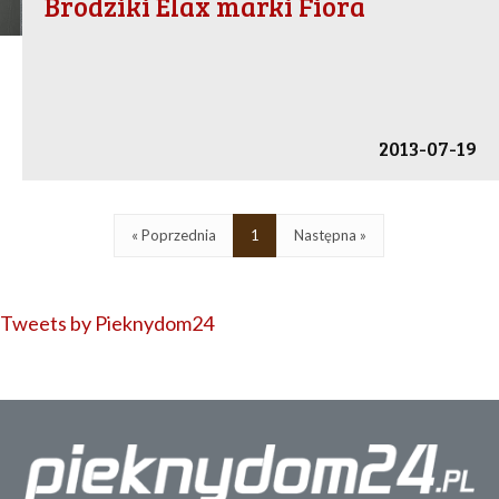
Brodziki Elax marki Fiora
2013-07-19
« Poprzednia
1
Następna »
Tweets by Pieknydom24