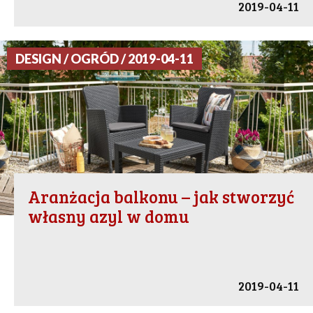
2019-04-11
DESIGN / OGRÓD / 2019-04-11
Aranżacja balkonu – jak stworzyć
własny azyl w domu
2019-04-11