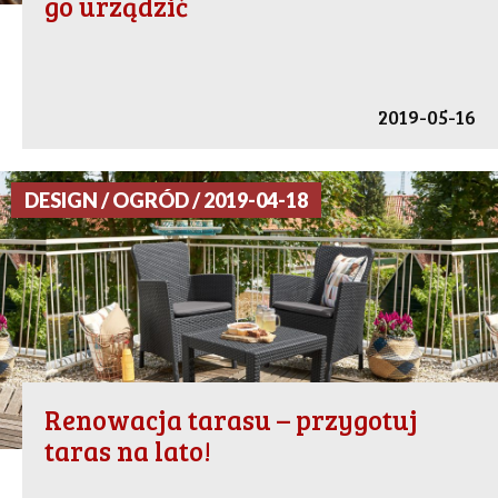
go urządzić
2019-05-16
DESIGN / OGRÓD / 2019-04-18
Renowacja tarasu – przygotuj
taras na lato!