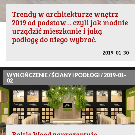
Trendy w architekturze wnętrz
2019 od podstaw… czyli jak modnie
urządzić mieszkanie i jaką
podłogę do niego wybrać.
2019-01-30
WYKOŃCZENIE / ŚCIANY I PODŁOGI / 2019-01-
02
Baltic Wood zaprezentuje