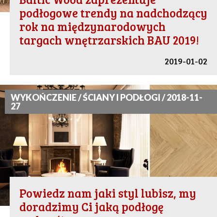
podłogowe trendy na nadchodzący
rok na międzynarodowych
targach wnętrzarskich BAU 2019!
2019-01-02
WYKOŃCZENIE / ŚCIANY I PODŁOGI / 2018-11-
27
Powiedz nam jaki styl lubisz, my
doradzimy Ci jaką podłogę