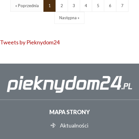
« Poprzednia
1
2
3
4
5
6
7
Następna »
Tweets by Pieknydom24
MAPA STRONY
Aktualności