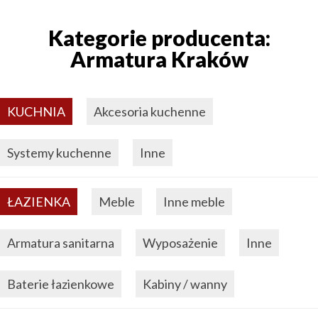
Kategorie producenta:
Armatura Kraków
KUCHNIA
Akcesoria kuchenne
Systemy kuchenne
Inne
ŁAZIENKA
Meble
Inne meble
Armatura sanitarna
Wyposażenie
Inne
Baterie łazienkowe
Kabiny / wanny