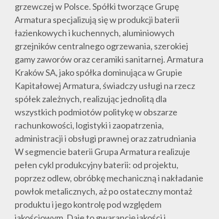
grzewczej w Polsce. Spółki tworzące Grupę
Armatura specjalizują się w produkcji baterii
łazienkowych i kuchennych, aluminiowych
grzejników centralnego ogrzewania, szerokiej
gamy zaworów oraz ceramiki sanitarnej. Armatura
Kraków SA, jako spółka dominująca w Grupie
Kapitałowej Armatura, świadczy usługi na rzecz
spółek zależnych, realizując jednolitą dla
wszystkich podmiotów politykę w obszarze
rachunkowości, logistyki i zaopatrzenia,
administracji i obsługi prawnej oraz zatrudniania
W segmencie baterii Grupa Armatura realizuje
pełen cykl produkcyjny baterii: od projektu,
poprzez odlew, obróbkę mechaniczną i nakładanie
powłok metalicznych, aż po ostateczny montaż
produktu i jego kontrolę pod względem
jakościowym. Daje to gwarancję jakości i