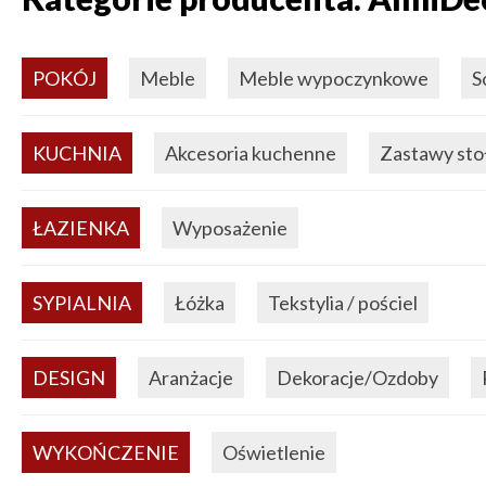
POKÓJ
Meble
Meble wypoczynkowe
S
KUCHNIA
Akcesoria kuchenne
Zastawy st
ŁAZIENKA
Wyposażenie
SYPIALNIA
Łóżka
Tekstylia / pościel
DESIGN
Aranżacje
Dekoracje/Ozdoby
WYKOŃCZENIE
Oświetlenie