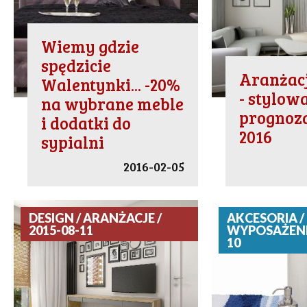
Wiemy gdzie
spędzicie
Aranżac
Walentynki... -20%
- stylow
na wybrane meble
prognoza
i dodatki do
2016
sypialni
2016-02-05
DESIGN / ARANŻACJE /
AKCESORIA /
2015-08-11
WYPOSAŻENIE
10