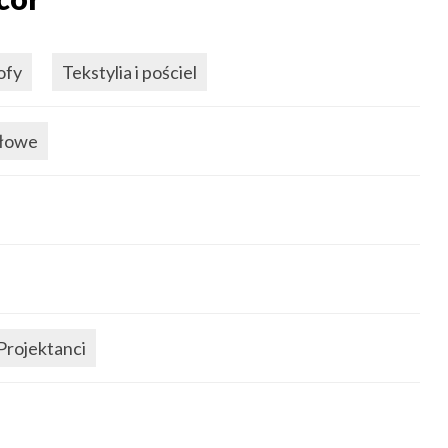
ofy
Tekstylia i pościel
ołowe
Projektanci