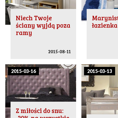
Niech Twoje
Marynis
ściany wyjdą poza
łazienka
ramy
2015-08-11
2015-03-16
2015-03-13
Z miłości do snu:
-20% na wszystkie