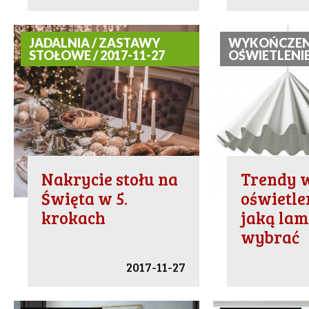
JADALNIA / ZASTAWY
WYKOŃCZENI
STOŁOWE / 2017-11-27
OŚWIETLENIE 
Nakrycie stołu na
Trendy 
Święta w 5.
oświetlen
krokach
jaką la
wybrać
2017-11-27