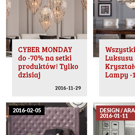
CYBER MONDAY
Wszystki
do -70% na setki
Luksusu 
produktów! Tylko
Kryszta
dzisiaj
Lampy -
2016-11-29
2016-02-05
DESIGN / ARA
2016-01-11