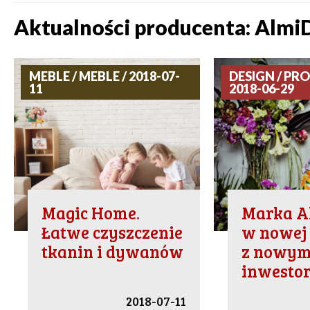
Aktualności producenta: Almi
MEBLE / MEBLE / 2018-07-
DESIGN / PRO
11
2018-06-29
Magic Home.
Marka A
Łatwe czyszczenie
w nowej 
tkanin i dywanów
z nowy
inwesto
2018-07-11