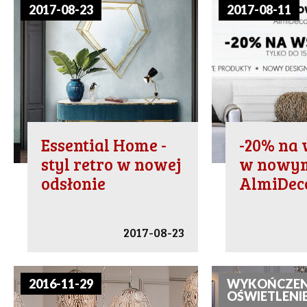
2017-08-23
2017-08-11
Essential Home -
-20% na 
styl retro w nowej
w nowym
odsłonie
AlmiDec
2017-08-23
2016-11-29
WYKOŃCZENI
OŚWIETLENIE 