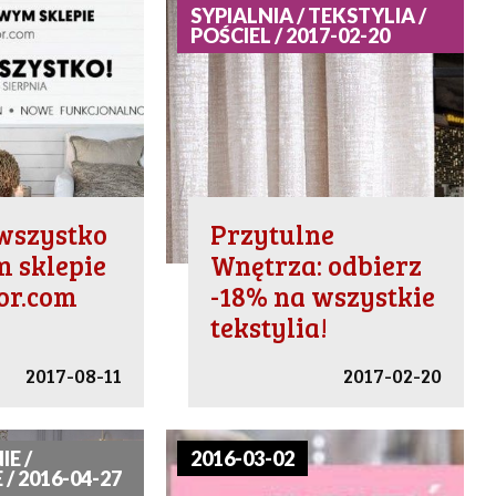
SYPIALNIA / TEKSTYLIA /
POŚCIEL / 2017-02-20
wszystko
Przytulne
 sklepie
Wnętrza: odbierz
or.com
-18% na wszystkie
tekstylia!
2017-08-11
2017-02-20
E /
2016-03-02
/ 2016-04-27