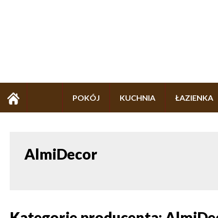
POKÓJ
KUCHNIA
ŁAZIENKA
AlmiDecor
Kategorie producenta: AlmiDe