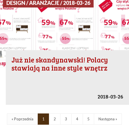
DESIGN / ARANŻACJE / 2018-03-26
Już nie skandynawski! Polacy
stawiają na inne style wnętrz
2018-03-26
« Poprzednia
1
2
3
4
5
Następna »