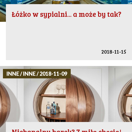
Łóżko w sypialni... a może by tak?
2018-11-15
INNE / INNE / 2018-11-09
Niebanalny barek? Z miłą chęcią!