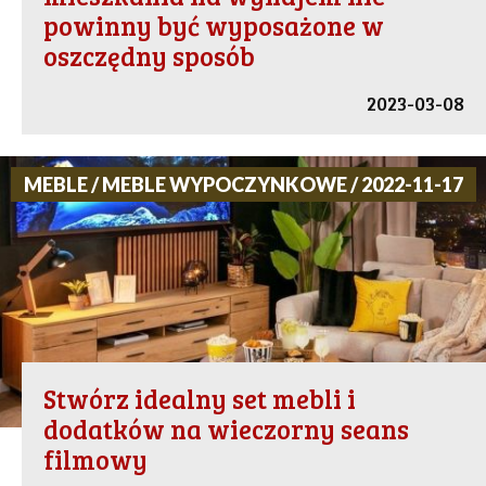
powinny być wyposażone w
oszczędny sposób
2023-03-08
MEBLE / MEBLE WYPOCZYNKOWE / 2022-11-17
Stwórz idealny set mebli i
dodatków na wieczorny seans
filmowy