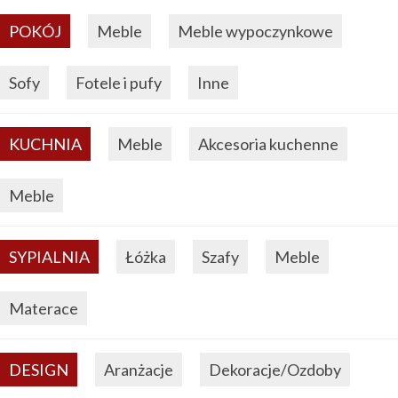
POKÓJ
Meble
Meble wypoczynkowe
Sofy
Fotele i pufy
Inne
KUCHNIA
Meble
Akcesoria kuchenne
Meble
SYPIALNIA
Łóżka
Szafy
Meble
Materace
DESIGN
Aranżacje
Dekoracje/Ozdoby