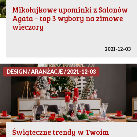
Mikołajkowe upominki z Salonów
Agata – top 3 wybory na zimowe
wieczory
2021-12-03
DESIGN / ARANŻACJE / 2021-12-03
Świąteczne trendy w Twoim