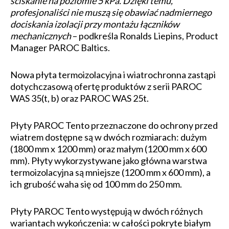
ściskanie na poziomie 5 kPa. Dzięki temu,
profesjonaliści nie muszą się obawiać nadmiernego
dociskania izolacji przy montażu łączników
mechanicznych
– podkreśla Ronalds Liepins, Product
Manager PAROC Baltics.
Nowa płyta termoizolacyjna i wiatrochronna zastąpi
dotychczasową ofertę produktów z serii PAROC
WAS 35(t, b) oraz PAROC WAS 25t.
Płyty PAROC Tento przeznaczone do ochrony przed
wiatrem dostępne są w dwóch rozmiarach: dużym
(1800 mm x 1200 mm) oraz małym (1200 mm x 600
mm). Płyty wykorzystywane jako główna warstwa
termoizolacyjna są mniejsze (1200 mm x 600 mm), a
ich grubość waha się od 100 mm do 250 mm.
Płyty PAROC Tento występują w dwóch różnych
wariantach wykończenia: w całości pokryte białym