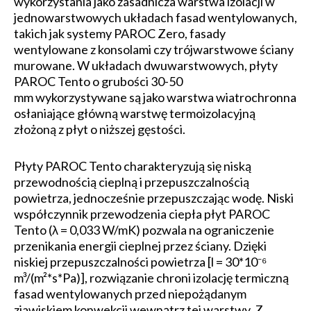
wykorzystania jako zasadnicza warstwa izolacji w
jednowarstwowych układach fasad wentylowanych,
takich jak systemy PAROC Zero, fasady
wentylowane z konsolami czy trójwarstwowe ściany
murowane. W układach dwuwarstwowych, płyty
PAROC Tento o grubości 30-50
mm wykorzystywane są jako warstwa wiatrochronna
osłaniające główną warstwę termoizolacyjną
złożoną z płyt o niższej gęstości.
Płyty PAROC Tento charakteryzują się niską
przewodnością cieplną i przepuszczalnością
powietrza, jednocześnie przepuszczając wodę. Niski
współczynnik przewodzenia ciepła płyt PAROC
Tento (λ = 0,033 W/mK) pozwala na ograniczenie
przenikania energii cieplnej przez ściany. Dzięki
niskiej przepuszczalności powietrza [l = 30*10⁻⁶
m³/(m²*s*Pa)], rozwiązanie chroni izolację termiczną
fasad wentylowanych przed niepożądanym
zjawiskiem konwekcji wewnątrz tej warstwy. Z