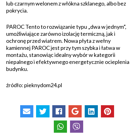
lub czarnym welonem z włókna szklanego, albo bez
pokrycia.
PAROC Tento to rozwiązanie typu „dwa w jednym”,
umożliwiające zarówno izolację termiczną, jak i
ochronę przed wiatrem. Nowa płyta z wełny
kamiennej PAROC jest przy tym szybka i łatwa w
montażu, stanowiąc idealny wybór w kategorii
niepalnego i efektywnego energetycznie ocieplenia
budynku.
źródło: pieknydom24.pl