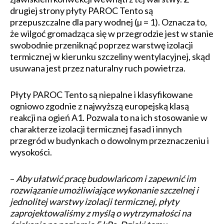
drugiej strony płyty PAROC Tento są
przepuszczalne dla pary wodnej (µ = 1). Oznacza to,
że wilgoć gromadząca się w przegrodzie jest w stanie
swobodnie przeniknąć poprzez warstwę izolacji
termicznej w kierunku szczeliny wentylacyjnej, skąd
usuwana jest przez naturalny ruch powietrza.
Płyty PAROC Tento są niepalne i klasyfikowane
ogniowo zgodnie z najwyższą europejską klasą
reakcji na ogień A1. Pozwala to na ich stosowanie w
charakterze izolacji termicznej fasad i innych
przegród w budynkach o dowolnym przeznaczeniu i
wysokości.
–
Aby ułatwić pracę budowlańcom i zapewnić im
rozwiązanie umożliwiające wykonanie szczelnej i
jednolitej warstwy izolacji termicznej, płyty
zaprojektowaliśmy z myślą o wytrzymałości na